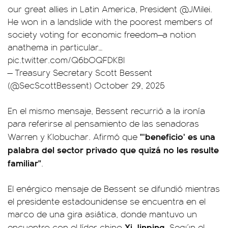
our great allies in Latin America, President
@JMilei
.
He won in a landslide with the poorest members of
society voting for economic freedom—a notion
anathema in particular…
pic.twitter.com/Q6bOQFDKBI
— Treasury Secretary Scott Bessent
(@SecScottBessent)
October 29, 2025
En el mismo mensaje, Bessent recurrió a la ironía
para referirse al pensamiento de las senadoras
"'beneficio' es una
Warren y Klobuchar. Afirmó que
palabra del sector privado que quizá no les resulte
familiar"
.
El enérgico mensaje de Bessent se difundió mientras
el presidente estadounidense se encuentra en el
marco de una gira asiática, donde mantuvo un
Xi Jinping
encuentro con el líder chino
. Según el