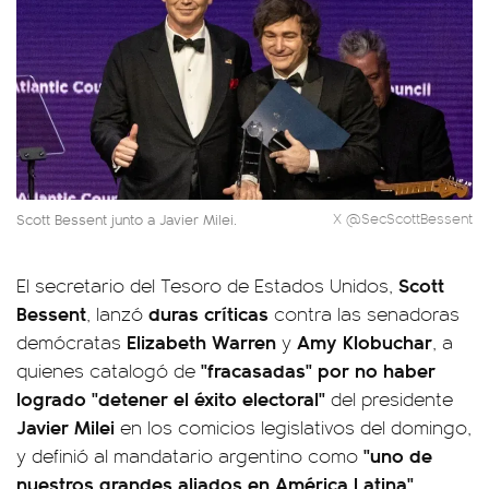
Scott Bessent junto a Javier Milei.
X @SecScottBessent
Scott
El secretario del Tesoro de Estados Unidos,
Bessent
duras críticas
, lanzó
contra las senadoras
Elizabeth Warren
Amy Klobuchar
demócratas
y
, a
"fracasadas" por no haber
quienes catalogó de
logrado "detener el éxito electoral"
del presidente
Javier Milei
en los comicios legislativos del domingo,
"uno de
y definió al mandatario argentino como
nuestros grandes aliados en América Latina"
.