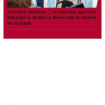
"Siempre seremos...": el mensaje que Sofi
Martínez le dedicó a Messi tras la muerte
de su papá