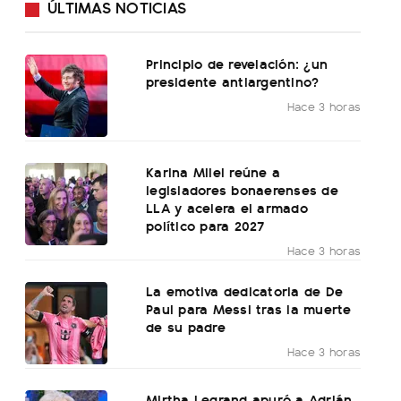
ÚLTIMAS NOTICIAS
Principio de revelación: ¿un
presidente antiargentino?
Hace 3 horas
Karina Milei reúne a
legisladores bonaerenses de
LLA y acelera el armado
político para 2027
Hace 3 horas
La emotiva dedicatoria de De
Paul para Messi tras la muerte
de su padre
Hace 3 horas
Mirtha Legrand apuró a Adrián