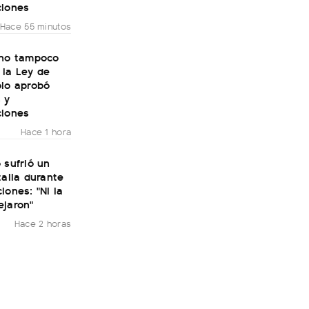
ciones
Hace 55 minutos
rno tampoco
 la Ley de
olo aprobó
 y
ciones
Hace 1 hora
 sufrió un
talia durante
iones: "Ni la
ejaron"
Hace 2 horas