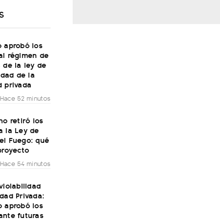
S
o aprobó los
al régimen de
 de la ley de
lidad de la
d privada
Hace 52 minutos
no retiró los
a la Ley de
el Fuego: qué
proyecto
Hace 54 minutos
violabilidad
dad Privada:
o aprobó los
ante futuras