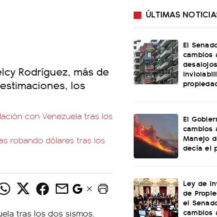
ÚLTIMAS NOTICIA
El Senad
cambios 
desalojos
elcy Rodríguez, más de
inviolabi
 estimaciones, los
propieda
lación con Venezuela tras los
El Gobier
cambios 
Manejo d
as robando dólares tras los
decía el 
Ley de In
de Propie
el Senad
cambios 