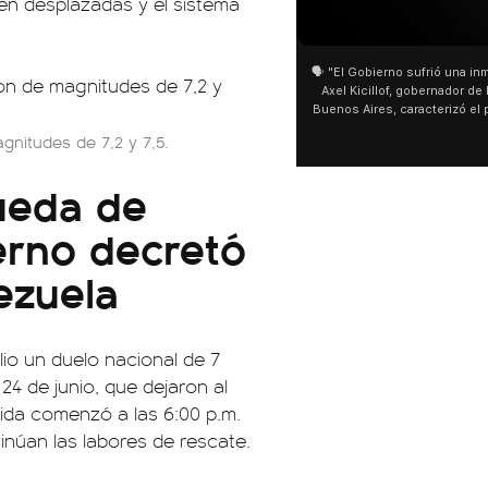
n desplazadas y el sistema
01:05
01:29
🗣️ "El Gobierno sufrió una inmensa derrota" 🎙️
San Cayetano: Jorge García Cu
Axel Kicillof, gobernador de la Provincia de
miles de peregrinos en Liniers
Buenos Aires, caracterizó el proyecto de Ley
de Buenos Aires destacó la fo
de Inviolabilidad de la Propiedad Privada
multitud de peregrinos que ac
nitudes de 7,2 y 7,5.
como "una lista sábana con temas nefastos"
agua y soportó las bajas tempe
y destacó "la movilización popular". 📌 La
últimos días: "Son dificultade
ueda de
declaración fue desde el santuario de San
ser superadas por la fe". @be
Cayetano, donde también advirtió que "la
sociedad no solo sufre porque no llega sino
ierno decretó
que también está endeudada".
ezuela
lio un duelo nacional de 7
24 de junio, que dejaron al
ida comenzó a las 6:00 p.m.
inúan las labores de rescate.