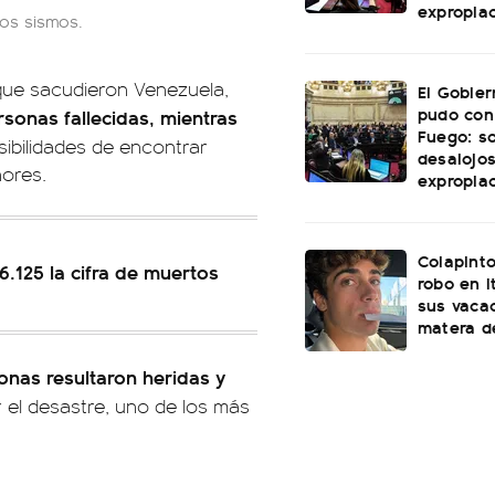
expropia
dos sismos.
que sacudieron Venezuela,
El Gobie
pudo con
sonas fallecidas, mientras
Fuego: s
sibilidades de encontrar
desalojos
ores.
expropia
Colapinto
.125 la cifra de muertos
robo en I
sus vacac
matera d
onas resultaron heridas y
 el desastre, uno de los más