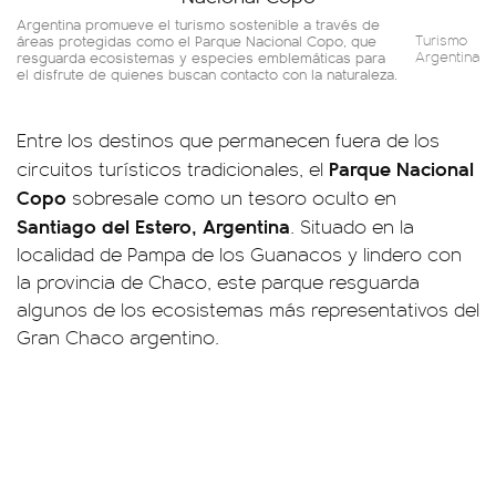
Argentina promueve el turismo sostenible a través de
áreas protegidas como el Parque Nacional Copo, que
Turismo
resguarda ecosistemas y especies emblemáticas para
Argentina
el disfrute de quienes buscan contacto con la naturaleza.
Entre los destinos que permanecen fuera de los
Parque Nacional
circuitos turísticos tradicionales, el
Copo
sobresale como un tesoro oculto en
Santiago del Estero, Argentina
. Situado en la
localidad de Pampa de los Guanacos y lindero con
la provincia de Chaco, este parque resguarda
algunos de los ecosistemas más representativos del
Gran Chaco argentino.