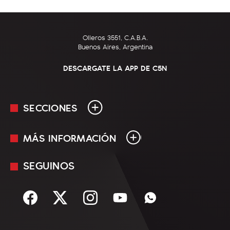
Olleros 3551, C.A.B.A.
Buenos Aires, Argentina
DESCARGATE LA APP DE C5N
SECCIONES
MÁS INFORMACIÓN
En Vivo
Minuto Uno
SEGUINOS
Mediakit
Política
Términos y condiciones
Sociedad
Rss
Economía