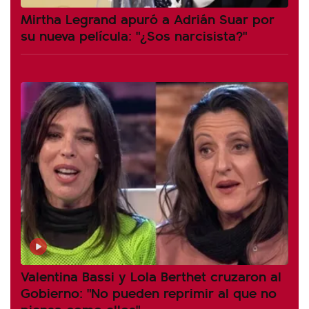
Mirtha Legrand apuró a Adrián Suar por
su nueva película: "¿Sos narcisista?"
Valentina Bassi y Lola Berthet cruzaron al
Gobierno: "No pueden reprimir al que no
piensa como ellos"