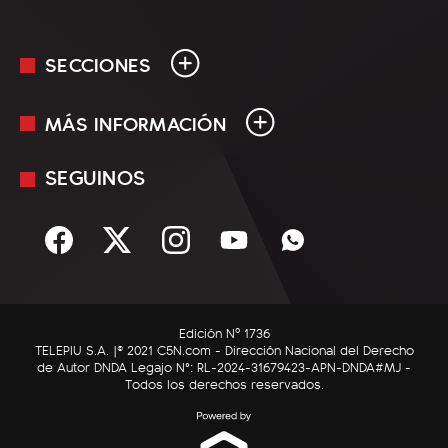
SECCIONES
MÁS INFORMACIÓN
En Vivo
Minuto Uno
SEGUINOS
Mediakit
Política
Términos y condiciones
Sociedad
Rss
Economía
Enfoque
Edición Nº 1736
C5N Autos
TELEPIU S.A. |© 2021 C5N.com - Dirección Nacional del Derecho
de Autor DNDA Legajo N°: RL-2024-31679423-APN-DNDA#MJ -
RatingCero
Todos los derechos reservados.
Deportes