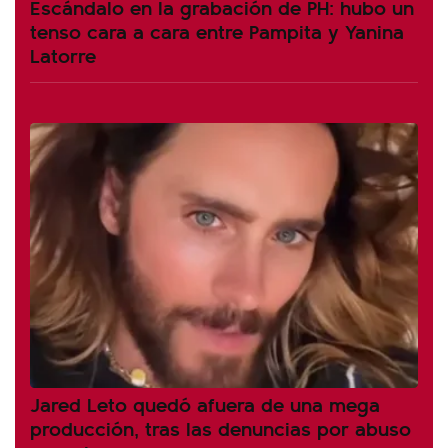
Escándalo en la grabación de PH: hubo un
tenso cara a cara entre Pampita y Yanina
Latorre
Jared Leto quedó afuera de una mega
producción, tras las denuncias por abuso