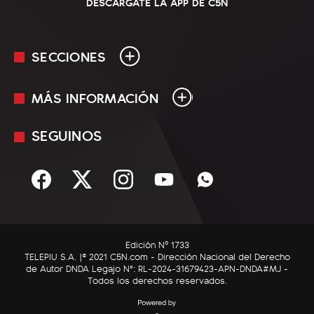
DESCARGATE LA APP DE C5N
SECCIONES
MÁS INFORMACIÓN
En Vivo
Minuto Uno
SEGUINOS
Mediakit
Política
Términos y condiciones
Sociedad
Rss
Economía
Enfoque
Edición Nº 1733
C5N Autos
TELEPIU S.A. |© 2021 C5N.com - Dirección Nacional del Derecho
de Autor DNDA Legajo N°: RL-2024-31679423-APN-DNDA#MJ -
RatingCero
Todos los derechos reservados.
Deportes