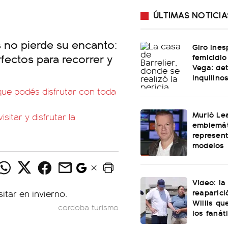
ÚLTIMAS NOTICIA
as no pierde su encanto:
Giro ines
fectos para recorrer y
femicidio
Vega: det
inquilino
que podés disfrutar con toda
Murió Le
itar y disfrutar la
emblemát
represen
modelos
Video: l
reaparici
Willis q
cordoba turismo
los fanát