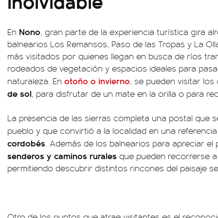
inolvidable
Nono
En
, gran parte de la experiencia turística gira a
balnearios Los Remansos, Paso de las Tropas y La Olla
más visitados por quienes llegan en busca de ríos tr
rodeados de vegetación y espacios ideales para pasar
otoño o invierno
naturaleza. En
, se pueden visitar lo
de sol
, para disfrutar de un mate en la orilla o para re
La presencia de las sierras completa una postal que se
pueblo y que convirtió a la localidad en una referencia
cordobés
. Además de los balnearios para apreciar el 
senderos y caminos rurales
que pueden recorrerse a p
permitiendo descubrir distintos rincones del paisaje s
Otro de los puntos que atrae visitantes es el recono