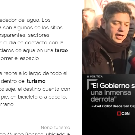
lrededor del agua. Los
 son algunos de los sitios
ansparentes, sectores
 el día en contacto con la
tarde
s claros de agua en una
correr el espacio.
 repite a lo largo de todo el
turismo
 dentro del
paisaje, el destino cuenta con
ie, en bicicleta o a caballo,
errano.
Nono turismo
cido Museo Rocsen, ubicado a
01:05
01:29