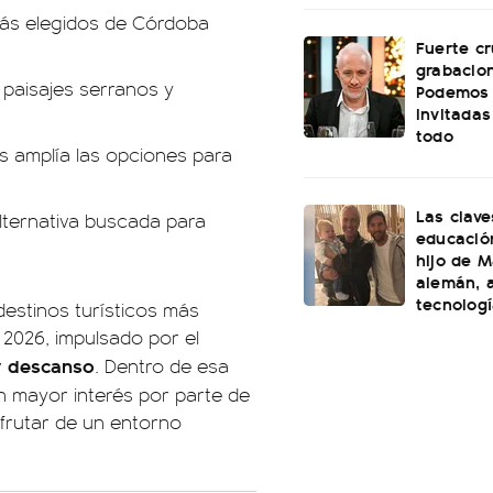
ás elegidos de Córdoba
Fuerte cr
grabacio
 paisajes serranos y
Podemos 
invitadas
todo
es amplía las opciones para
Las clave
alternativa buscada para
educación
hijo de M
alemán, a
tecnolog
destinos turísticos más
2026, impulsado por el
y descanso
. Dentro de esa
 mayor interés por parte de
sfrutar de un entorno