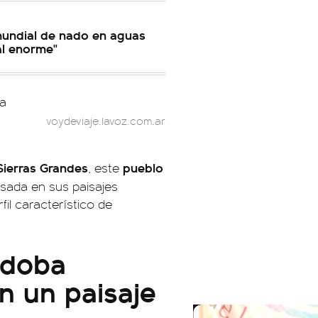
mundial de nado en aguas
al enorme"
voydeviaje.lavoz.com.ar
Sierras Grandes
pueblo
, este
asada en sus paisajes
fil característico de
rdoba
on un paisaje