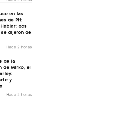
uce en las
nes de PH:
Hablar: dos
 se dijeron de
Hace 2 horas
s de la
 de Mirko, el
arley:
rte y
ía
Hace 2 horas