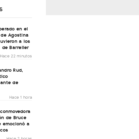
S
perado en el
 de Agostina
uvieron a los
s de Barrelier
Hace 22 minutos
andro Rud,
ico
tante de
Hace 1 hora
a conmovedora
ón de Bruce
ue emocionó a
icos
Hace 2 horas