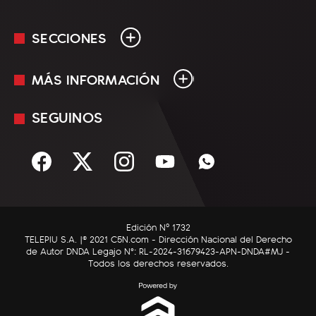
SECCIONES
MÁS INFORMACIÓN
En Vivo
Minuto Uno
SEGUINOS
Mediakit
Política
Términos y condiciones
Sociedad
Rss
Economía
Enfoque
Edición Nº 1732
C5N Autos
TELEPIU S.A. |© 2021 C5N.com - Dirección Nacional del Derecho
de Autor DNDA Legajo N°: RL-2024-31679423-APN-DNDA#MJ -
RatingCero
Todos los derechos reservados.
Deportes
Lifestyle