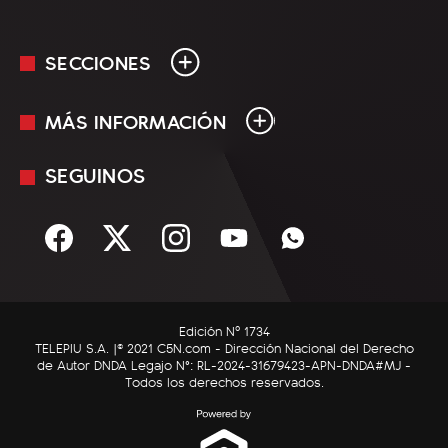
SECCIONES
MÁS INFORMACIÓN
En Vivo
Minuto Uno
SEGUINOS
Mediakit
Política
Términos y condiciones
Sociedad
Rss
Economía
Enfoque
Edición Nº 1734
C5N Autos
TELEPIU S.A. |© 2021 C5N.com - Dirección Nacional del Derecho
de Autor DNDA Legajo N°: RL-2024-31679423-APN-DNDA#MJ -
RatingCero
Todos los derechos reservados.
Deportes