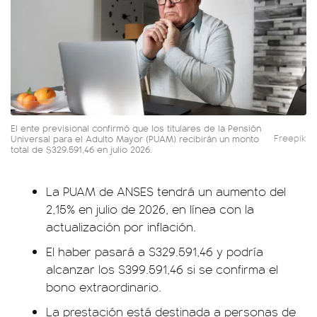
El ente previsional confirmó que los titulares de la Pensión
Universal para el Adulto Mayor (PUAM) recibirán un monto
Freepik
total de $329.591,46 en julio 2026.
La PUAM de ANSES tendrá un aumento del
2,15% en julio de 2026, en línea con la
actualización por inflación.
El haber pasará a $329.591,46 y podría
alcanzar los $399.591,46 si se confirma el
bono extraordinario.
La prestación está destinada a personas de