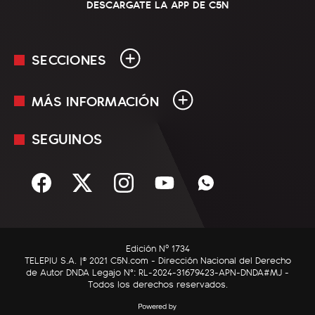
DESCARGATE LA APP DE C5N
SECCIONES
MÁS INFORMACIÓN
En Vivo
Minuto Uno
SEGUINOS
Mediakit
Política
Términos y condiciones
Sociedad
Rss
Economía
Enfoque
Edición Nº 1734
C5N Autos
TELEPIU S.A. |© 2021 C5N.com - Dirección Nacional del Derecho
de Autor DNDA Legajo N°: RL-2024-31679423-APN-DNDA#MJ -
RatingCero
Todos los derechos reservados.
Deportes