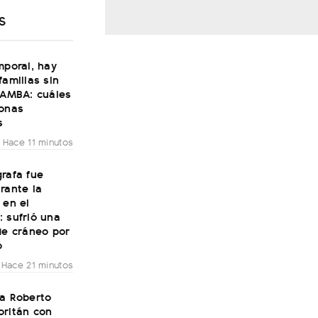
S
mporal, hay
familias sin
 AMBA: cuáles
zonas
s
Hace 11 minutos
rafa fue
rante la
 en el
 sufrió una
de cráneo por
o
Hace 21 minutos
 a Roberto
oritán con