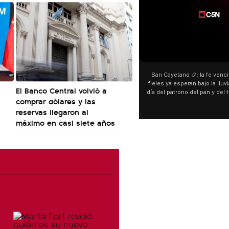
00:00
San Cayetano 📿: la fe venció a
fieles ya esperan bajo la lluvia 
El Banco Central volvió a
día del patrono del pan y del tra
comprar dólares y las
personas acampan en Liniers pa
reservas llegaron al
y pedir. 🎙️ @bernardoma
máximo en casi siete años