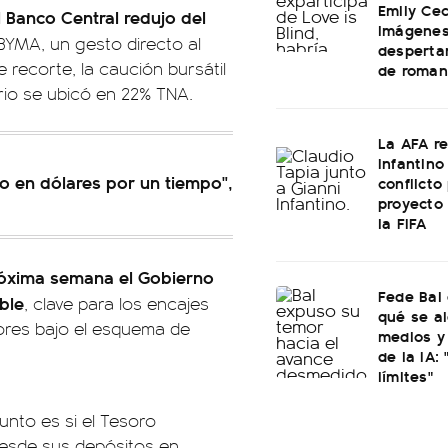
Emily Cec
 Banco Central redujo del
imágenes
BYMA, un gesto directo al
desperta
recorte, la caución bursátil
de roman
rio se ubicó en 22% TNA.
La AFA r
Infantino 
o en dólares por un tiempo",
conflicto
proyecto
la FIFA
óxima semana el Gobierno
Fede Bal 
ble
, clave para los encajes
qué se al
dores bajo el esquema de
medios y 
de la IA:
límites"
unto es si el Tesoro
desde sus depósitos en