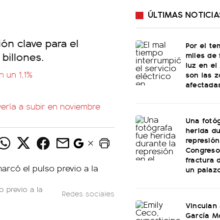
ÚLTIMAS NOTICIA
ión clave para el
Por el te
billones.
miles de 
luz en el
n un 1,1%
son las 
afectada
lvería a subir en noviembre
Una fotóg
herida du
represión
Congreso:
fractura 
un palaz
o previo a la
Redes sociales
Vinculan
García M