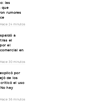
o: las
 que
ron rumores
ce
Hace 24 minutos
espaldó a
tras el
 por el
 comercial en
Hace 30 minutos
explicó por
ejó de los
criticó el uso
 "No hay
Hace 36 minutos