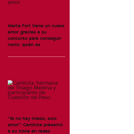
Marta Fort tiene un nuevo
amor gracias a su
concurso para conseguir
novio: quién es
"Ya no hay miedo, solo
amor": Camilota presentó
a su novia en redes