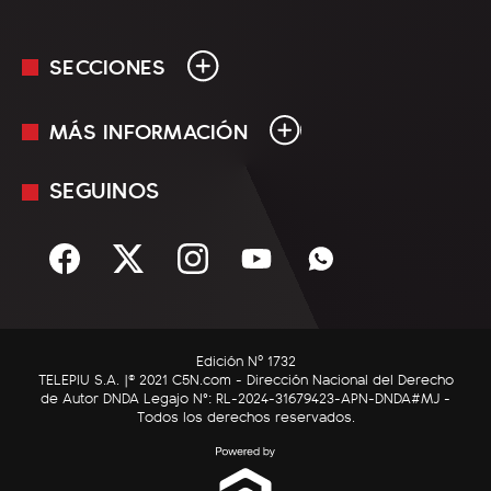
SECCIONES
MÁS INFORMACIÓN
En Vivo
Minuto Uno
SEGUINOS
Mediakit
Política
Términos y condiciones
Sociedad
Rss
Economía
Enfoque
Edición Nº 1732
C5N Autos
TELEPIU S.A. |© 2021 C5N.com - Dirección Nacional del Derecho
de Autor DNDA Legajo N°: RL-2024-31679423-APN-DNDA#MJ -
RatingCero
Todos los derechos reservados.
Deportes
Lifestyle