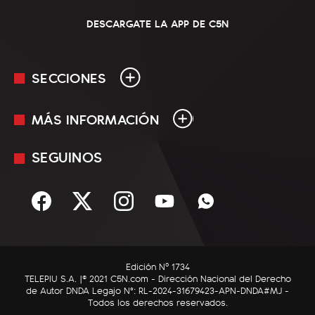
DESCARGATE LA APP DE C5N
SECCIONES
MÁS INFORMACIÓN
En Vivo
Minuto Uno
SEGUINOS
Mediakit
Política
Términos y condiciones
Sociedad
Rss
Economía
Enfoque
Edición Nº 1734
C5N Autos
TELEPIU S.A. |© 2021 C5N.com - Dirección Nacional del Derecho
de Autor DNDA Legajo N°: RL-2024-31679423-APN-DNDA#MJ -
RatingCero
Todos los derechos reservados.