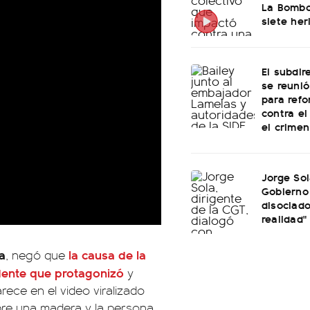
La Bombo
siete her
El subdir
se reunió
para refo
contra el
el crime
Jorge Sol
Gobierno
disociado
realidad"
a
la causa de la
, negó que
dente que protagonizó
y
rece en el video viralizado
obre una madera y la persona