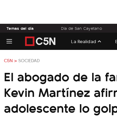
Temas del día
Día de San Cayetano
La Realidad
C5N >
SOCIEDAD
El abogado de la fa
Kevin Martínez afi
adolescente lo gol