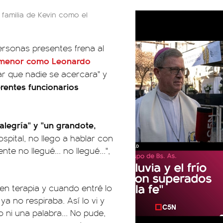
familia de Kevin como el
ersonas presentes frena al
el menor como
Leonardo
ar que nadie se acercara" y
rentes funcionarios
alegría" y "un grandote,
hospital, no llego a hablar con
te no llegué... no llegué...",
 en terapia y cuando entré lo
ya no respiraba. Así lo vi y
 ni una palabra... No pude,