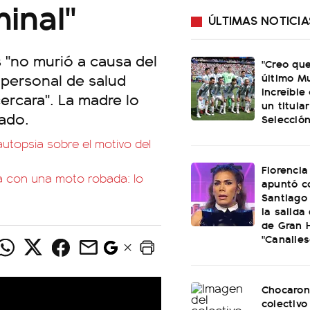
minal"
ÚLTIMAS NOTICIA
s "no murió a causa del
"Creo que
l personal de salud
último Mu
increíble
ercara". La madre lo
un titular
bado.
Selección
utopsia sobre el motivo del
Florencia
a con una moto robada: lo
apuntó c
Santiago 
la salida
de Gran 
"Canalles
Chocaron
colectivo