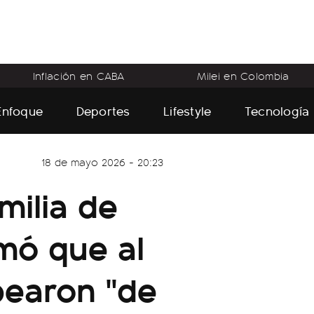
Inflación en CABA
Milei en Colombia
Enfoque
Deportes
Lifestyle
Tecnología
18 de mayo 2026 - 20:23
milia de
rmó que al
pearon "de