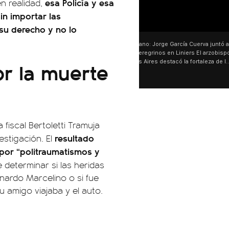
esa Policía y esa
en realidad,
in importar las
01:05
a su derecho y no lo
🗣️ "El Gobierno sufrió una inm
Axel Kicillof, gobernador de 
r la muerte
Buenos Aires, caracterizó el
de Inviolabilidad de la Pro
como "una lista sábana con 
y destacó "la movilización p
declaración fue desde el sa
Cayetano, donde también ad
sociedad no solo sufre porqu
a fiscal Bertoletti Tramuja
que también está end
resultado
stigación. El
 por “politraumatismos y
e determinar si las heridas
nardo Marcelino o si fue
u amigo viajaba y el auto.