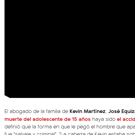
Kevin Martínez
José Equiz
El abogado de la familia de
,
muerte del adolescente de 15 años
el acci
haya sido
definió que la forma en que le pegó el hombre que apa
fue "salvaje y criminal". "La cabeza de Kevin estaba s