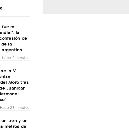
S
 fue mi
ndial": la
 confesión de
 de la
 argentina
Hace 2 minutos
 de la V
ontra
del Moro tras
 de Juanicar
Hermano:
co"
Hace 28 minutos
 un tren y un
 a metros de