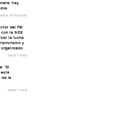
nera: hay
idos
Hace 35 minutos
ector del FBI
 con la SIDE
rzar la lucha
 terrorismo y
n organizado
Hace 1 hora
a: "El
 está
 de la
Hace 1 hora