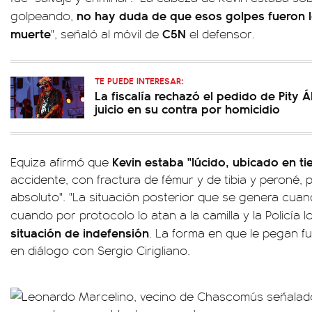
no hay duda de que esos golpes fueron l
golpeando,
muerte
C5N
", señaló al móvil de
el defensor.
TE PUEDE INTERESAR:
La fiscalía rechazó el pedido de Pity 
juicio en su contra por homicidio
Kevin estaba "lúcido, ubicado en t
Equiza afirmó que
accidente, con fractura de fémur y de tibia y peroné, p
absoluto". "La situación posterior que se genera cuand
cuando por protocolo lo atan a la camilla y la Policía 
situación de indefensión
. La forma en que le pegan fue
en diálogo con Sergio Cirigliano.