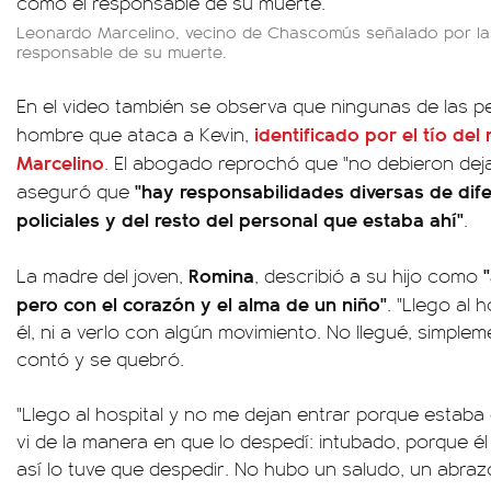
Leonardo Marcelino, vecino de Chascomús señalado por la 
responsable de su muerte.
En el video también se observa que ningunas de las p
identificado por el tío d
hombre que ataca a Kevin,
Marcelino
. El abogado reprochó que "no debieron dej
"hay responsabilidades diversas de dife
aseguró que
policiales y del resto del personal que estaba ahí"
.
Romina
"
La madre del joven,
, describió a su hijo como
pero con el corazón y el alma de un niño"
. "Llego al 
él, ni a verlo con algún movimiento. No llegué, simplemen
contó y se quebró.
"Llego al hospital y no me dejan entrar porque estaba
vi de la manera en que lo despedí: intubado, porque él 
así lo tuve que despedir. No hubo un saludo, un abrazo