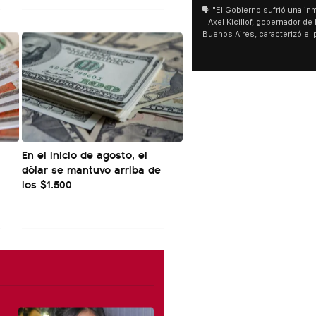
🗣️ "El Gobierno sufrió una inmensa derrota" 🎙️
San Cayetano: Jorge Gar
Axel Kicillof, gobernador de la Provincia de
miles de peregrinos en L
Buenos Aires, caracterizó el proyecto de Ley
de Buenos Aires destacó
de Inviolabilidad de la Propiedad Privada
multitud de peregrinos 
como "una lista sábana con temas nefastos"
agua y soportó las bajas
y destacó "la movilización popular". 📌 La
últimos días: "Son dific
declaración fue desde el santuario de San
ser superadas por la fe
Cayetano, donde también advirtió que "la
sociedad no solo sufre porque no llega sino
que también está endeudada".
En el inicio de agosto, el
dólar se mantuvo arriba de
los $1.500