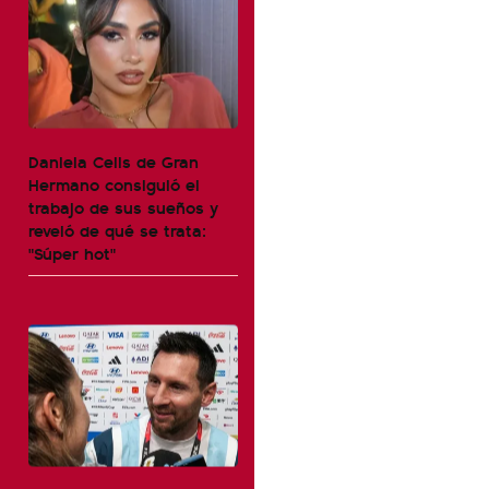
Daniela Celis de Gran
Hermano consiguió el
trabajo de sus sueños y
reveló de qué se trata:
"Súper hot"