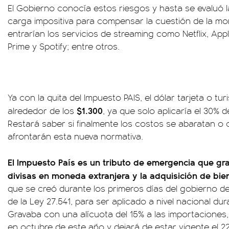
El Gobierno conocía estos riesgos y hasta se evaluó l
carga impositiva para compensar la cuestión de la mo
entrarían los servicios de streaming como Netflix, A
Prime y Spotify; entre otros.
Ya con la quita del Impuesto PAIS, el dólar tarjeta o tu
$1.300
alrededor de los
, ya que solo aplicaría el 30% 
Restará saber si finalmente los costos se abaratan o
afrontarán esta nueva normativa.
El Impuesto País es un tributo de emergencia que gra
divisas en moneda extranjera y la adquisición de bien
que se creó durante los primeros días del gobierno d
de la Ley 27.541, para ser aplicado a nivel nacional du
Gravaba con una alícuota del 15% a las importaciones,
en octubre de este año y dejará de estar vigente el 22