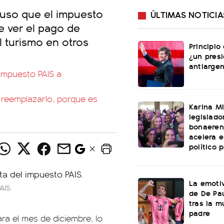
puso que el impuesto
ÚLTIMAS NOTICIA
e ver el pago de
l turismo en otros
Principio
¿un pres
antiargen
l Impuesto PAIS a
o reemplazarlo, porque es
Karina Mi
legislado
bonaeren
acelera 
político 
La emotiv
AIS.
de De Pa
tras la m
padre
ara el mes de diciembre, lo