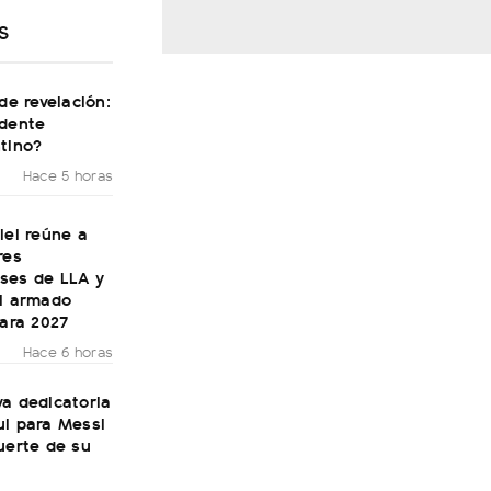
S
 de revelación:
idente
tino?
Hace 5 horas
lei reúne a
res
ses de LLA y
el armado
para 2027
Hace 6 horas
a dedicatoria
ul para Messi
uerte de su