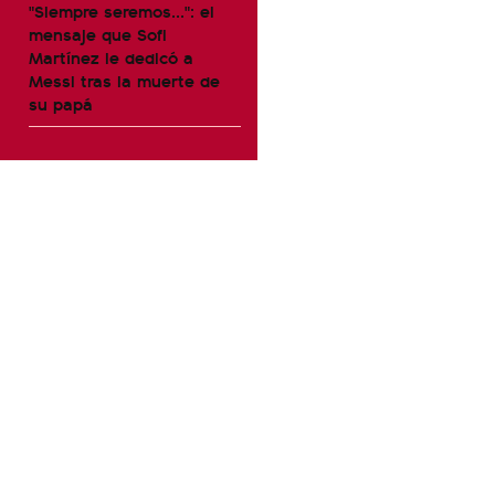
"Siempre seremos...": el
mensaje que Sofi
Martínez le dedicó a
Messi tras la muerte de
su papá