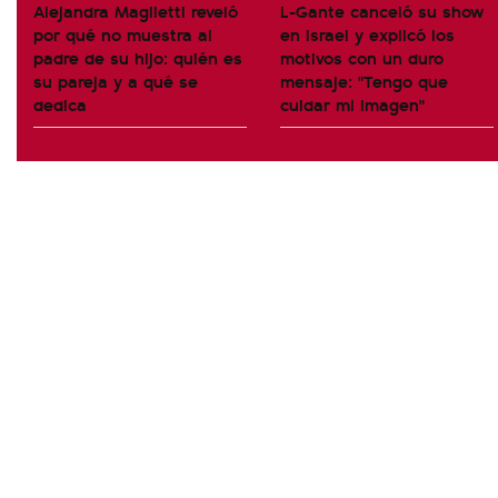
Alejandra Maglietti reveló
L-Gante canceló su show
por qué no muestra al
en Israel y explicó los
padre de su hijo: quién es
motivos con un duro
su pareja y a qué se
mensaje: "Tengo que
dedica
cuidar mi imagen"