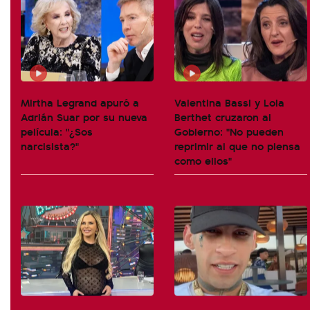
Mirtha Legrand apuró a
Valentina Bassi y Lola
Adrián Suar por su nueva
Berthet cruzaron al
película: "¿Sos
Gobierno: "No pueden
narcisista?"
reprimir al que no piensa
como ellos"