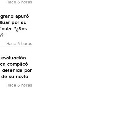
Hace 6 horas
egrand apuró
Suar por su
ícula: "¿Sos
a?"
Hace 6 horas
 evaluación
ica complicó
n detenida por
 de su novio
Hace 6 horas