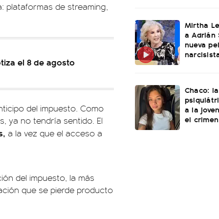
: plataformas de streaming,
Mirtha L
a Adrián 
nueva pel
narcisist
tiza el 8 de agosto
Chaco: la
psiquiátr
nticipo del impuesto. Como
a la jove
el crimen
, ya no tendría sentido. El
s,
a la vez que el acceso a
ión del impuesto, la más
ción que se pierde producto