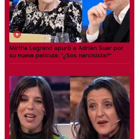
Mirtha Legrand apuró a Adrián Suar por
su nueva película: "¿Sos narcisista?"