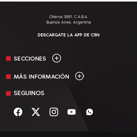
Olleros 3551, C.A.B.A.
Buenos Aires, Argentina
DESCARGATE LA APP DE C5N
SECCIONES
MÁS INFORMACIÓN
En Vivo
Minuto Uno
SEGUINOS
Mediakit
Política
Términos y condiciones
Sociedad
Rss
Economía
Enfoque