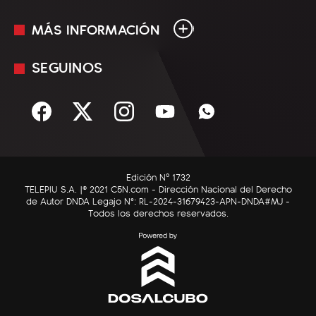
MÁS INFORMACIÓN
En Vivo
Minuto Uno
SEGUINOS
Mediakit
Política
Términos y condiciones
Sociedad
Rss
Economía
Enfoque
Edición Nº 1732
C5N Autos
TELEPIU S.A. |© 2021 C5N.com - Dirección Nacional del Derecho
de Autor DNDA Legajo N°: RL-2024-31679423-APN-DNDA#MJ -
RatingCero
Todos los derechos reservados.
Deportes
Lifestyle
Astrología
Tecnología