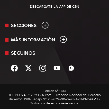
DESCARGATE LA APP DE C5N
SECCIONES
MÁS INFORMACIÓN
En Vivo
Minuto Uno
SEGUINOS
Mediakit
Política
Términos y condiciones
Sociedad
Rss
Economía
Enfoque
Edición Nº 1733
C5N Autos
TELEPIU S.A. |© 2021 C5N.com - Dirección Nacional del Derecho
de Autor DNDA Legajo N°: RL-2024-31679423-APN-DNDA#MJ -
RatingCero
Todos los derechos reservados.