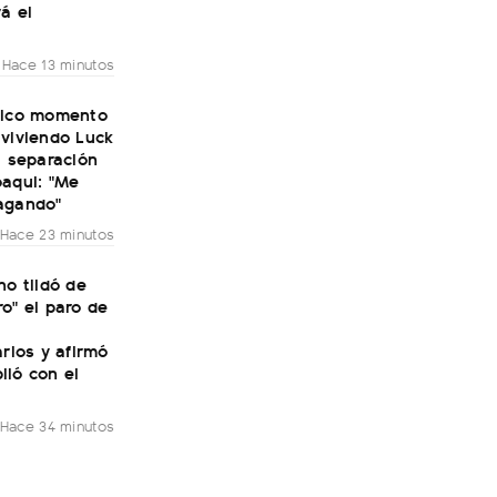
á el
Hace 13 minutos
tico momento
 viviendo Luck
a separación
oaqui: "Me
agando"
Hace 23 minutos
no tildó de
o" el paro de
arios y afirmó
lió con el
Hace 34 minutos