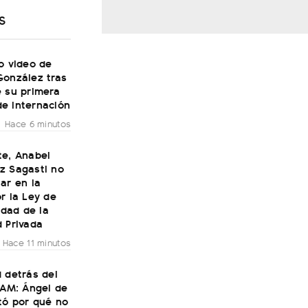
S
o video de
González tras
e su primera
e internación
Hace 6 minutos
te, Anabel
z Sagasti no
ar en la
r la Ley de
lidad de la
 Privada
Hace 11 minutos
 detrás del
LAM: Ángel de
tó por qué no