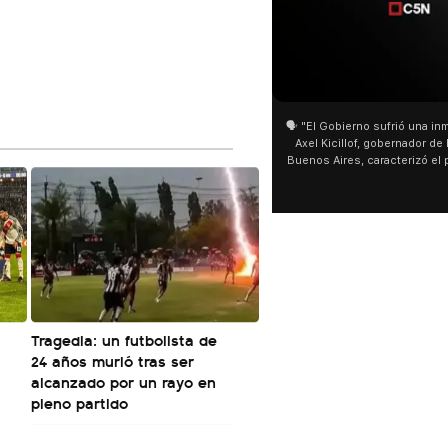
01:05
01:29
🗣️ "El Gobierno sufrió una inmensa derrota" 🎙️
San Cayetano: Jorge García Cu
Axel Kicillof, gobernador de la Provincia de
miles de peregrinos en Liniers
Buenos Aires, caracterizó el proyecto de Ley
de Buenos Aires destacó la fo
de Inviolabilidad de la Propiedad Privada
multitud de peregrinos que ac
como "una lista sábana con temas nefastos"
agua y soportó las bajas tempe
y destacó "la movilización popular". 📌 La
últimos días: "Son dificultade
declaración fue desde el santuario de San
ser superadas por la fe". @be
Cayetano, donde también advirtió que "la
sociedad no solo sufre porque no llega sino
que también está endeudada".
Tragedia: un futbolista de
24 años murió tras ser
alcanzado por un rayo en
pleno partido