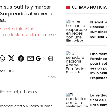
n sus outfits y marcar
ÚLTIMAS NOTICIA
Sorprendió al volver a
es.
El emotiv
Denisse 
s lentes futuristas
cumplirs
 a un look total denim que se
semana d
Finalmen
Fernánde
podrá vot
sesión po
Inviolabi
Télam
Propiedad
lo casual, urbano y
La verdad
final de 
Brito con
e manga corta y, para sumar