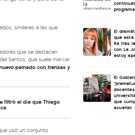
continuar
programa
dos, similares a las que
El dramá
que está
Ra tras l
con La J
adores que se destacan
estoy ap
 del Santos, que suele marcar
n nuevo peinado con trenzas y
El Gobier
"prematur
docentes
universit
que cump
e filtró el día que Thiago
oca
acuerdo
l que usó un conjunto