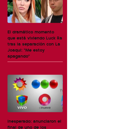
El dramático momento
que está viviendo Luck Ra
tras la separación con La
Joaqui: "Me estoy
apagando"
Inesperado: anunciaron el
final de uno de los