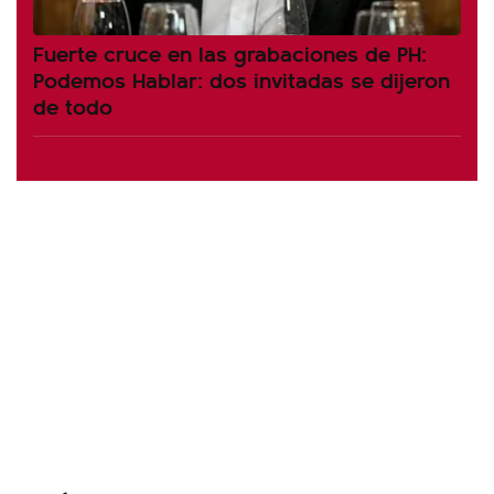
Fuerte cruce en las grabaciones de PH:
Podemos Hablar: dos invitadas se dijeron
de todo