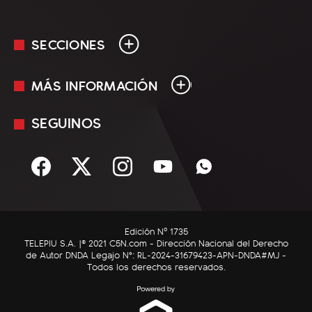
SECCIONES
MÁS INFORMACIÓN
En Vivo
Minuto Uno
SEGUINOS
Mediakit
Política
Términos y condiciones
Sociedad
Rss
Economía
Enfoque
Edición Nº 1735
C5N Autos
TELEPIU S.A. |© 2021 C5N.com - Dirección Nacional del Derecho
de Autor DNDA Legajo N°: RL-2024-31679423-APN-DNDA#MJ -
RatingCero
Todos los derechos reservados.
Deportes