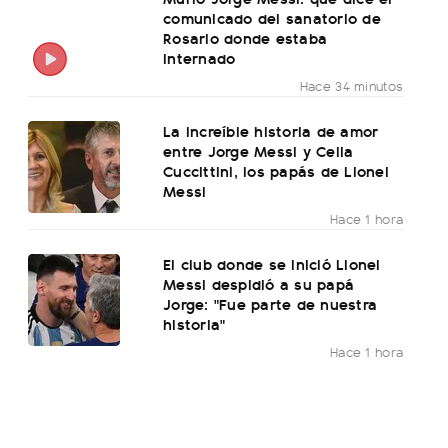
comunicado del sanatorio de
Rosario donde estaba
internado
Hace 34 minutos
La increíble historia de amor
entre Jorge Messi y Celia
Cuccittini, los papás de Lionel
Messi
Hace 1 hora
El club donde se inició Lionel
Messi despidió a su papá
Jorge: "Fue parte de nuestra
historia"
Hace 1 hora