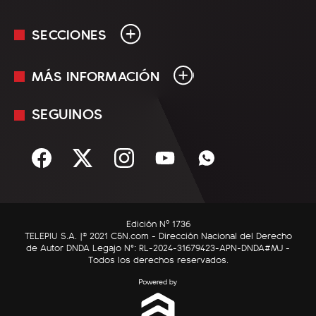
SECCIONES
MÁS INFORMACIÓN
En Vivo
Minuto Uno
SEGUINOS
Mediakit
Política
Términos y condiciones
Sociedad
Rss
Economía
Enfoque
Edición Nº 1736
C5N Autos
TELEPIU S.A. |© 2021 C5N.com - Dirección Nacional del Derecho
de Autor DNDA Legajo N°: RL-2024-31679423-APN-DNDA#MJ -
RatingCero
Todos los derechos reservados.
Deportes
Lifestyle