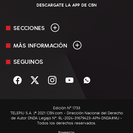
DESCARGATE LA APP DE C5N
SECCIONES
MÁS INFORMACIÓN
En Vivo
Minuto Uno
SEGUINOS
Mediakit
Política
Términos y condiciones
Sociedad
Rss
Economía
Enfoque
Edición Nº 1733
C5N Autos
TELEPIU S.A. |© 2021 C5N.com - Dirección Nacional del Derecho
de Autor DNDA Legajo N°: RL-2024-31679423-APN-DNDA#MJ -
RatingCero
Todos los derechos reservados.
Deportes