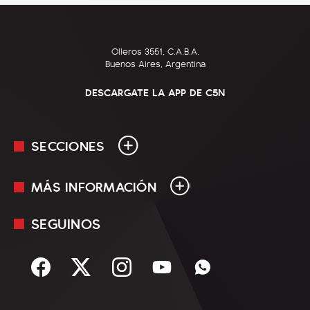
Olleros 3551, C.A.B.A.
Buenos Aires, Argentina
DESCARGATE LA APP DE C5N
SECCIONES
MÁS INFORMACIÓN
En Vivo
Minuto Uno
SEGUINOS
Mediakit
Política
Términos y condiciones
Sociedad
Rss
Economía