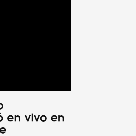
o
ó en vivo en
ce