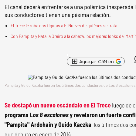
El canal deberá enfrentarse a una polémica inesperada l
sus conductores tienen una pésima relación.
El Trece le roba dos figuras a El Nueve: de quiénes se trata
Con Pampita y Natalia Oreiro a la cabeza, los mejores looks del Martí
Agregar C5N en
Pampita y Guido Kaczka fueron los últimos dos conductores de
Los 8 escalones
Se destapó un nuevo escándalo en El Trece
luego de 
programa
Los 8 escalones
y revelaron un fuerte confl
"Pampita" Ardohain y Guido Kaczka
, los últimos dos co
que debutó en enero de 2014.