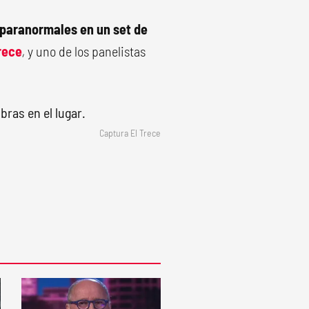
s paranormales
en un set de
rece
,
y uno de los panelistas
Captura El Trece