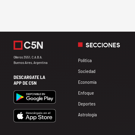
SECCIONES
Olleros 3551, C.A.B.A.
Política
Buenos Aires, Argentina
Sociedad
DESCARGATE LA
Economía
APP DE C5N
Enfoque
Deportes
Astrología