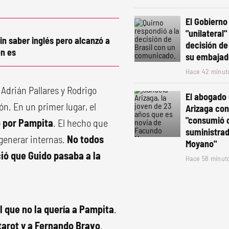
El Gobierno 
"unilateral"
in saber inglés pero alcanzó a
decisión de 
n es
su embajad
Hace 42 minut
 Adrián Pallares y Rodrigo
El abogado
ón. En un primer lugar, el
Arizaga co
"consumió 
 por Pampita
. El hecho que
suministra
generar internas.
No todos
Moyano"
ó que Guido pasaba a la
Hace 58 minut
l que no la quería a Pampita
.
tarot y a Fernando Bravo
.