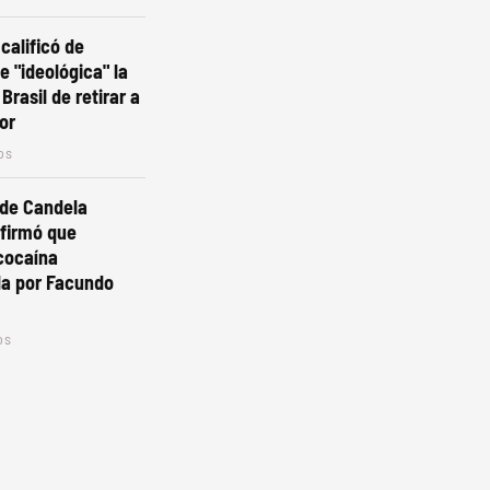
calificó de
 e "ideológica" la
Brasil de retirar a
or
os
 de Candela
nfirmó que
cocaína
da por Facundo
os