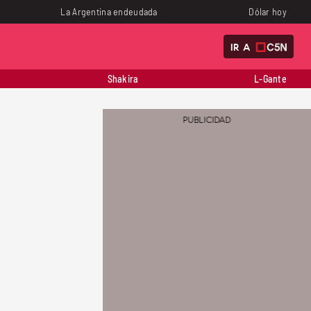
La Argentina endeudada
Dólar hoy
IR A
Shakira
L-Gante