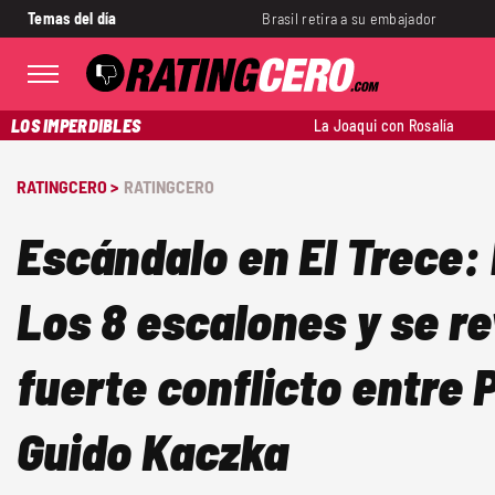
Temas del día
Brasil retira a su embajador
LOS IMPERDIBLES
La Joaqui con Rosalía
RATINGCERO >
RATINGCERO
Escándalo en El Trece:
Los 8 escalones y se re
fuerte conflicto entre 
Guido Kaczka