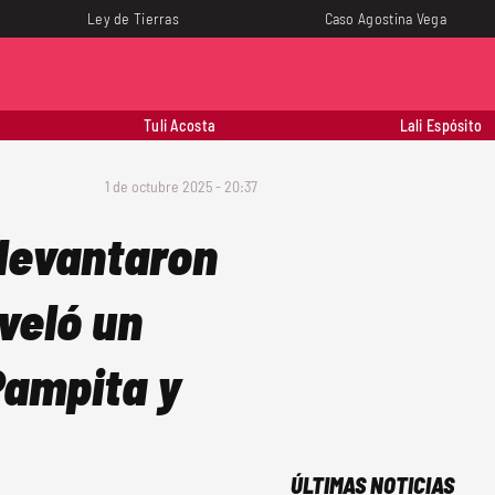
Ley de Tierras
Caso Agostina Vega
Tuli Acosta
Lali Espósito
1 de octubre 2025 - 20:37
 levantaron
veló un
Pampita y
ÚLTIMAS NOTICIAS