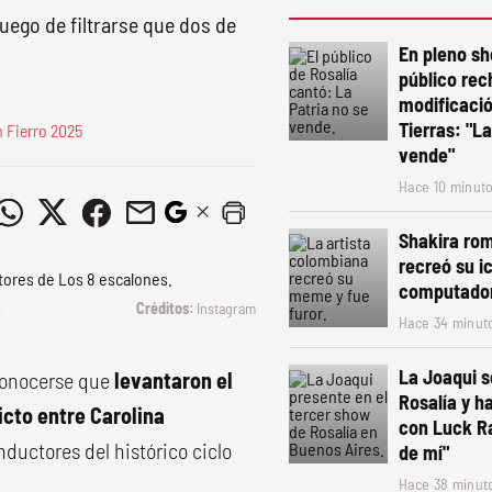
uego de filtrarse que dos de
En pleno sh
público rec
modificació
Tierras: "La
n Fierro 2025
vende"
Hace 10 minut
Shakira rom
recreó su i
computado
.
Instagram
Hace 34 minut
La Joaqui 
conocerse que
levantaron el
Rosalía y h
icto entre Carolina
con Luck R
nductores del histórico ciclo
de mí"
Hace 38 minut