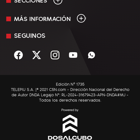
MÁS INFORMACIÓN
En Vivo
Minuto Uno
SEGUINOS
Mediakit
Política
Términos y condiciones
Sociedad
Rss
Economía
Enfoque
Edición Nº 1735
C5N Autos
TELEPIU S.A. |© 2021 C5N.com - Dirección Nacional del Derecho
de Autor DNDA Legajo N°: RL-2024-31679423-APN-DNDA#MJ -
RatingCero
Todos los derechos reservados.
Deportes
Lifestyle
Astrología