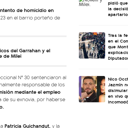
pidió que
la decisi
intento de homicidio en
apartarlo
023 en el barrio porteño de
Tras la f
en el Con
que Mont
icos del Garrahan y el
explicac
e de Milei
Diputado
eccional N° 30 sentenciaron al
Nico Occh
enalmente responsable de los
Jazmín n
disimular
misión mediante el empleo
en vivo q
ma de su exnovia, por haberse
incomod
o.
Patricia Guichandut,
za
y la