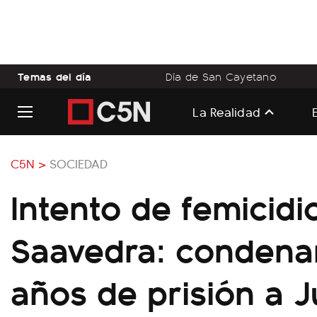
Temas del día
Día de San Cayetano
La Realidad
C5N >
SOCIEDAD
Intento de femicidi
Saavedra: condena
años de prisión a J