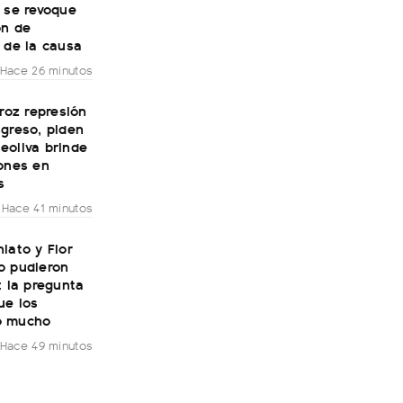
 se revoque
ón de
 de la causa
Hace 26 minutos
eroz represión
greso, piden
eoliva brinde
iones en
s
Hace 41 minutos
iato y Flor
o pudieron
: la pregunta
ue los
ó mucho
Hace 49 minutos