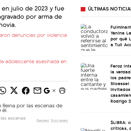
 en julio de 2023 y fue
ÚLTIMAS NOTICIA
 agravado por arma de
novia.
Fulminan
Yanina La
zaron denuncias por violencia
por qué 
a Tuli Ac
e la adolescente asesinada en
Feroz int
la verdad
los padre
Stoessel 
invitados
casamien
Rodrigo 
 las escenas
Redes Sociales
$LIBRA: 
críticas,