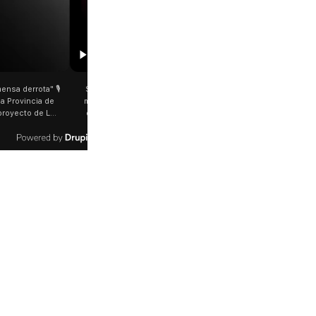
00:29
ge García Cuerva juntó a
Rosalía salió a saludar a los fanáticos en
s en Liniers El arzobispo
plena Avenida Juan B. Justo Fue luego de su
estacó la fortaleza de la
último show en el Movistar Arena. La
rinos que acampó bajo el
cantante española bajó del auto que la
 bajas temperaturas de los
trasladaba y varios fanáticos, al darse cuenta
 dificultades que pudieron
que era ella, corrieron a saludarla. 🎥
 la fe". @bernardomagnago
rosalia.arg