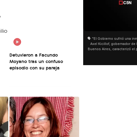
01:05
01:29
🗣️ "El Gobierno sufrió una inmensa derrota" 🎙️
San Cayetano: Jor
Axel Kicillof, gobernador de la Provincia de
miles de peregrino
Buenos Aires, caracterizó el proyecto de Ley
de Buenos Aires d
Detuvieron a Facundo
de Inviolabilidad de la Propiedad Privada
multitud de pereg
como "una lista sábana con temas nefastos"
agua y soportó las
Moyano tras un confuso
y destacó "la movilización popular". 📌 La
últimos días: "Son
episodio con su pareja
declaración fue desde el santuario de San
ser superadas por
Cayetano, donde también advirtió que "la
sociedad no solo sufre porque no llega sino
que también está endeudada".