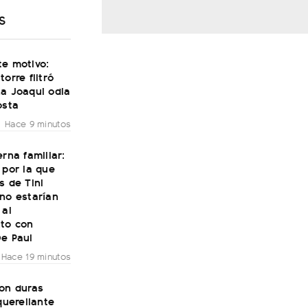
S
te motivo:
torre filtró
La Joaqui odia
osta
Hace 9 minutos
erna familiar:
 por la que
s de Tini
no estarían
 al
to con
De Paul
Hace 19 minutos
con duras
 querellante