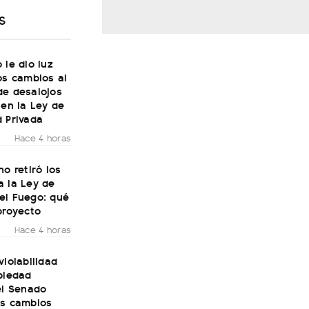
S
 le dio luz
os cambios al
de desalojos
 en la Ley de
 Privada
Hace 4 horas
no retiró los
a la Ley de
el Fuego: qué
proyecto
Hace 4 horas
violabilidad
piedad
el Senado
os cambios