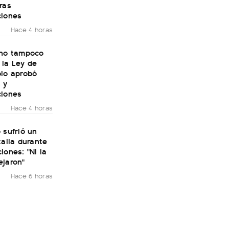
ras
ciones
Hace 4 horas
rno tampoco
 la Ley de
olo aprobó
 y
ciones
Hace 4 horas
 sufrió un
talia durante
iones: "Ni la
ejaron"
Hace 6 horas