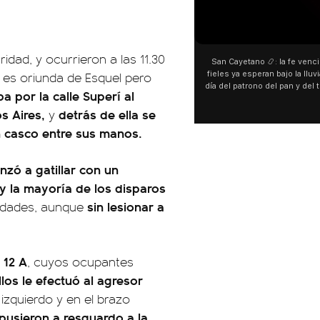
ad, y ocurrieron a las 11.30
San Cayetano 📿: la fe venci
 es oriunda de Esquel pero
fieles ya esperan bajo la lluvi
día del patrono del pan y del 
a por la calle Superí al
personas acampan en Liniers
s Aires,
detrás de ella se
y pedir. 🎙️ @bernard
y
 casco entre sus manos.
nzó a gatillar con un
y la mayoría de los disparos
sin lesionar a
nidades, aunque
 12 A
, cuyos ocupantes
los le efectuó al agresor
 izquierdo y en el brazo
pusieron a resguardo a la