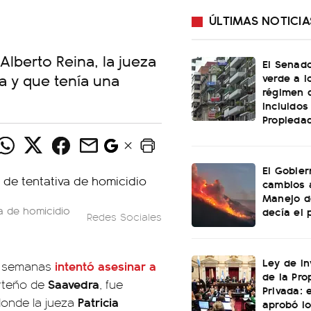
ÚLTIMAS NOTICIA
Alberto Reina, la jueza
El Senado
ma y que tenía una
verde a l
régimen 
incluidos
Propiedad
El Gobier
cambios 
Manejo d
va de homicidio
decía el 
Redes Sociales
Ley de In
intentó asesinar a
s semanas
de la Pro
Saavedra
orteño de
, fue
Privada: 
Patricia
donde la jueza
aprobó l