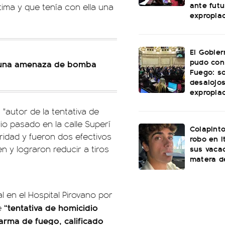
ante futu
tima y que tenía con ella una
expropia
El Gobie
pudo con
r una amenaza de bomba
Fuego: s
desalojos
expropia
 "autor de la tentativa de
lio pasado en la calle Superí
Colapinto
ridad y fueron dos efectivos
robo en I
sus vacac
en y lograron reducir a tiros
matera d
 en el Hospital Pirovano por
“tentativa de homicidio
e
arma de fuego, calificado