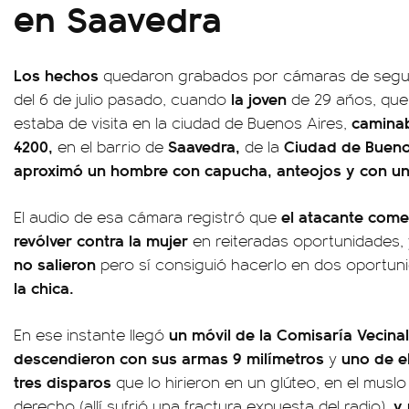
en Saavedra
Los hechos
quedaron grabados por cámaras de segurid
la joven
del 6 de julio pasado, cuando
de 29 años, que
caminab
estaba de visita en la ciudad de Buenos Aires,
4200,
Saavedra,
Ciudad de Bueno
en el barrio de
de la
aproximó un hombre con capucha, anteojos y con un
el atacante come
El audio de esa cámara registró que
revólver contra la mujer
en reiteradas oportunidades,
no salieron
pero sí consiguió hacerlo en dos oportu
la chica.
un móvil de la Comisaría Vecinal
En ese instante llegó
descendieron con sus armas 9 milímetros
uno de el
y
tres disparos
que lo hirieron en un glúteo, en el muslo
y 
derecho (allí sufrió una fractura expuesta del radio),