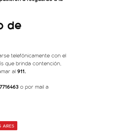
o de
arse telefónicamente con el
país que brinda contención,
911.
amar al
7716463
o por mail a
 AIRES