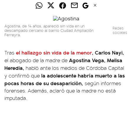
Agostina, de 14 años, apareció sin vida en un
Redes
descampado cercano al barrio Ciudad Ampliación
sociales
Ferreyra.
el hallazgo sin vida de la menor
,
Carlos Nayi,
Tras
Agostina Vega,
Melisa
el abogado de la madre de
Heredia,
habló ante los medios de Córdoba Capital
la adolescente habría muerto a las
y confirmó que
pocas horas de su desaparición,
según informes
forenses. Además, aclaró que la madre no está
imputada.