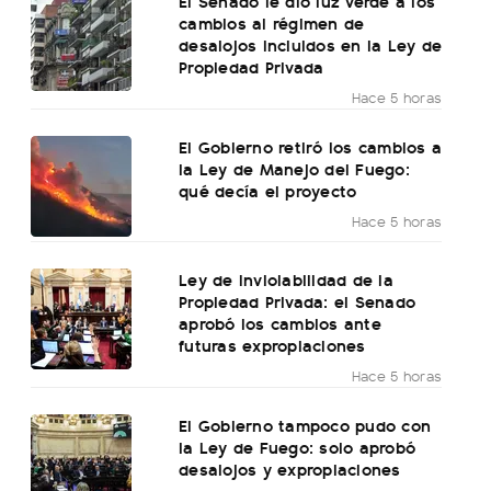
El Senado le dio luz verde a los
cambios al régimen de
desalojos incluidos en la Ley de
Propiedad Privada
Hace 5 horas
El Gobierno retiró los cambios a
la Ley de Manejo del Fuego:
qué decía el proyecto
Hace 5 horas
Ley de Inviolabilidad de la
Propiedad Privada: el Senado
aprobó los cambios ante
futuras expropiaciones
Hace 5 horas
El Gobierno tampoco pudo con
la Ley de Fuego: solo aprobó
desalojos y expropiaciones