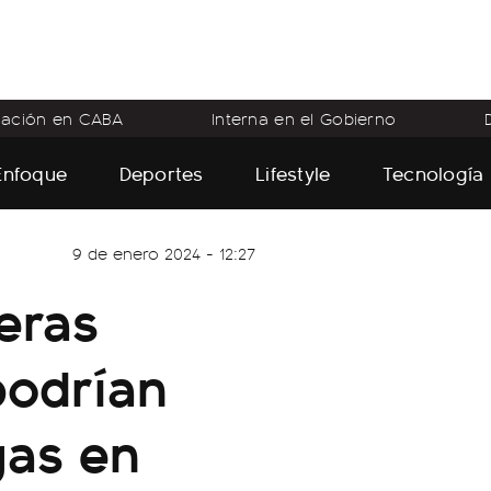
flación en CABA
Interna en el Gobierno
Enfoque
Deportes
Lifestyle
Tecnología
9 de enero 2024 - 12:27
eras
podrían
gas en