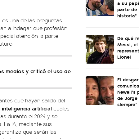
a su papá
parte de
historia"
o
es una de las preguntas
nzan a indagar que profesión
pecial atención la parte
De qué m
uturo.
Messi, el
represen
Lionel
os medios y criticó el uso de
El desgar
comunica
Newell's 
de Jorge 
antes que hayan salido del
siempre"
inteligencia
artificial
a
cuáles
gas durante el 2024 y se
. La IA, mediante sus
 garantiza que serán las