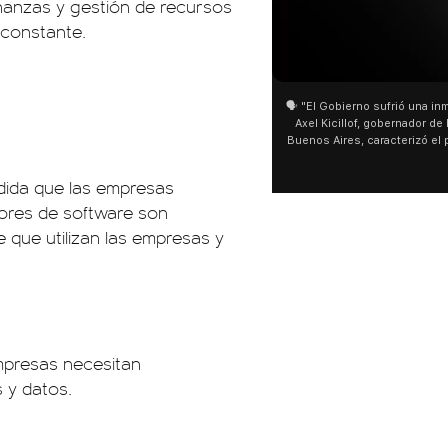
nanzas y gestión de recursos
 constante.
01:05
🗣️ "El Gobierno sufrió una inm
Axel Kicillof, gobernador de 
Buenos Aires, caracterizó el
de Inviolabilidad de la Pro
como "una lista sábana con 
dida que las empresas
y destacó "la movilización p
dores de software son
declaración fue desde el sa
Cayetano, donde también ad
 que utilizan las empresas y
sociedad no solo sufre porqu
que también está end
mpresas necesitan
 y datos.