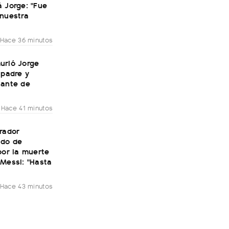
 Jorge: "Fue
 nuestra
Hace 36 minutos
urió Jorge
 padre y
tante de
Hace 41 minutos
rador
do de
por la muerte
Messi: "Hasta
Hace 43 minutos