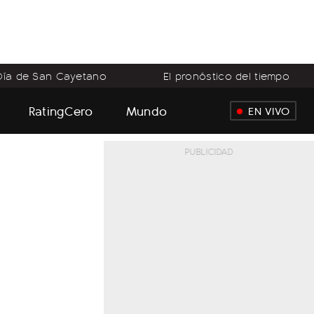
Día de San Cayetano
El pronóstico del tiempo
RatingCero
Mundo
EN VIVO