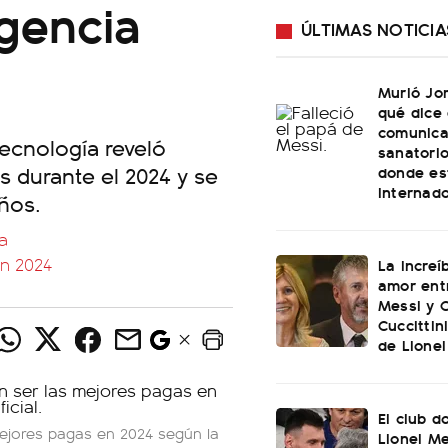
igencia
ÚLTIMAS NOTICIA
Murió Jo
qué dice 
comunica
tecnología reveló
sanatorio
s durante el 2024 y se
donde es
internad
ños.
a
en 2024
La increí
amor ent
Messi y C
Cuccittin
de Lionel
El club d
mejores pagas en 2024 según la
Lionel Me