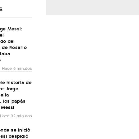
S
rge Messi:
el
do del
 de Rosario
taba
o
Hace 6 minutos
ble historia de
re Jorge
elia
i, los papás
 Messi
Hace 32 minutos
onde se inició
ssi despidió