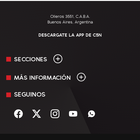
Olleros 3551, C.A.B.A.
Buenos Aires, Argentina
DESCARGATE LA APP DE C5N
SECCIONES
MÁS INFORMACIÓN
En Vivo
Minuto Uno
SEGUINOS
Mediakit
Política
Términos y condiciones
Sociedad
Rss
Economía
Enfoque