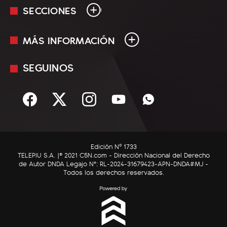
SECCIONES
MÁS INFORMACIÓN
En Vivo
Minuto Uno
SEGUINOS
Mediakit
Política
Términos y condiciones
Sociedad
Rss
Economía
Enfoque
Edición Nº 1733
C5N Autos
TELEPIU S.A. |© 2021 C5N.com - Dirección Nacional del Derecho
de Autor DNDA Legajo N°: RL-2024-31679423-APN-DNDA#MJ -
RatingCero
Todos los derechos reservados.
Deportes
Lifestyle
Astrología