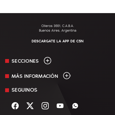
Olleros 3551, C.A.B.A.
Buenos Aires, Argentina
DESCARGATE LA APP DE C5N
SECCIONES
MÁS INFORMACIÓN
En Vivo
Minuto Uno
SEGUINOS
Mediakit
Política
Términos y condiciones
Sociedad
Rss
Economía