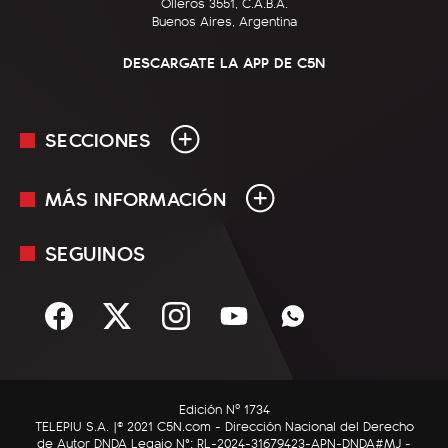
Olleros 3551, C.A.B.A.
Buenos Aires, Argentina
DESCARGATE LA APP DE C5N
SECCIONES
MÁS INFORMACIÓN
En Vivo
Minuto Uno
SEGUINOS
Mediakit
Política
Términos y condiciones
Sociedad
Rss
Economía
Enfoque
Edición Nº 1734
C5N Autos
TELEPIU S.A. |© 2021 C5N.com - Dirección Nacional del Derecho
de Autor DNDA Legajo N°: RL-2024-31679423-APN-DNDA#MJ -