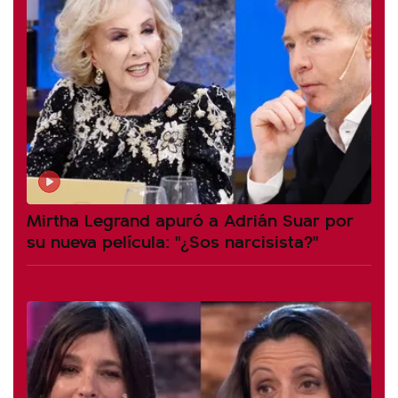
Mirtha Legrand apuró a Adrián Suar por
su nueva película: "¿Sos narcisista?"