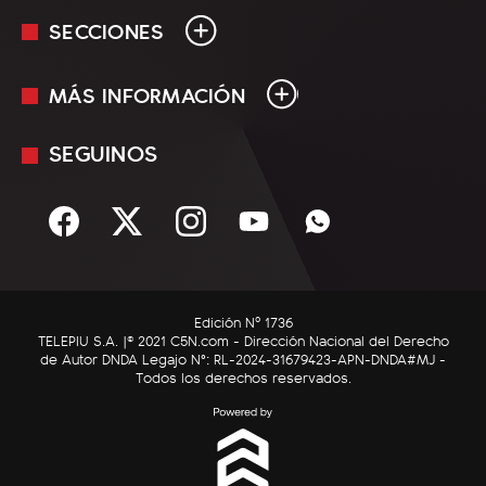
SECCIONES
MÁS INFORMACIÓN
En Vivo
Minuto Uno
SEGUINOS
Mediakit
Política
Términos y condiciones
Sociedad
Rss
Economía
Enfoque
Edición Nº 1736
C5N Autos
TELEPIU S.A. |© 2021 C5N.com - Dirección Nacional del Derecho
de Autor DNDA Legajo N°: RL-2024-31679423-APN-DNDA#MJ -
RatingCero
Todos los derechos reservados.
Deportes
Lifestyle