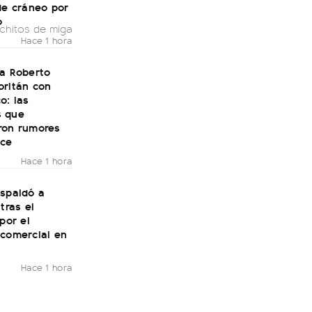
de cráneo por
o
chitos de miga
Hace 1 hora
 a Roberto
oritán con
o: las
 que
ron rumores
ce
Hace 1 hora
espaldó a
tras el
 por el
 comercial en
Hace 1 hora