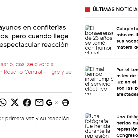
ÚLTIMAS NOTICIA
ayunos en confiterías
Colapinto
nos, pero cuando llega
robo en I
sus vacac
 espectacular reacción
matera d
sarlo, casi se divorcia
Por el te
n Rosario Central - Tigre y se
miles de 
luz en el
son las 
afectada
Una fotóg
herida du
represión
Congreso: