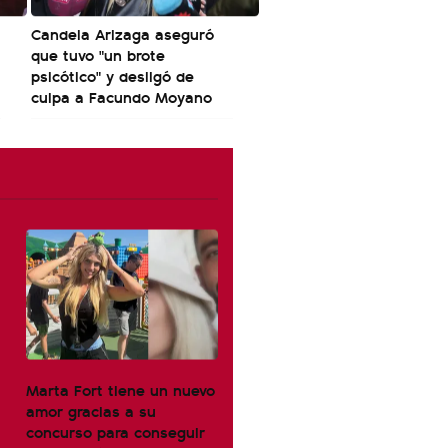
Candela Arizaga aseguró
que tuvo "un brote
psicótico" y desligó de
culpa a Facundo Moyano
Marta Fort tiene un nuevo
amor gracias a su
concurso para conseguir