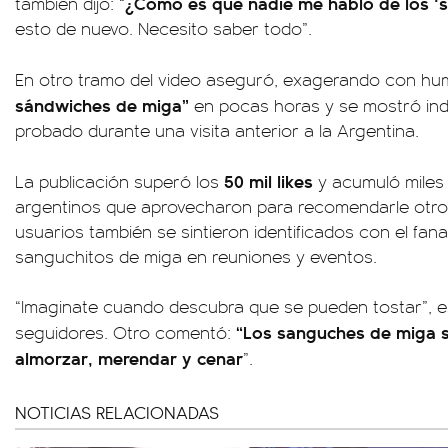
¿Cómo es que nadie me habló de los ‘
también dijo: “
esto de nuevo. Necesito saber todo”.
En otro tramo del video aseguró, exagerando con hu
sándwiches de miga”
en pocas horas y se mostró in
probado durante una visita anterior a la Argentina.
50 mil likes
La publicación superó los
y acumuló miles
argentinos que aprovecharon para recomendarle otros
usuarios también se sintieron identificados con el fa
sanguchitos de miga en reuniones y eventos.
“Imaginate cuando descubra que se pueden tostar”, es
“Los sanguches de miga s
seguidores. Otro comentó:
almorzar, merendar y cenar
”.
NOTICIAS RELACIONADAS