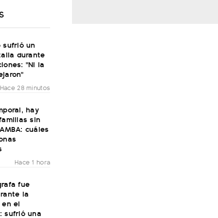
S
 sufrió un
talia durante
iones: "Ni la
ejaron"
Hace 28 minutos
mporal, hay
familias sin
 AMBA: cuáles
zonas
s
Hace 1 hora
rafa fue
rante la
 en el
 sufrió una