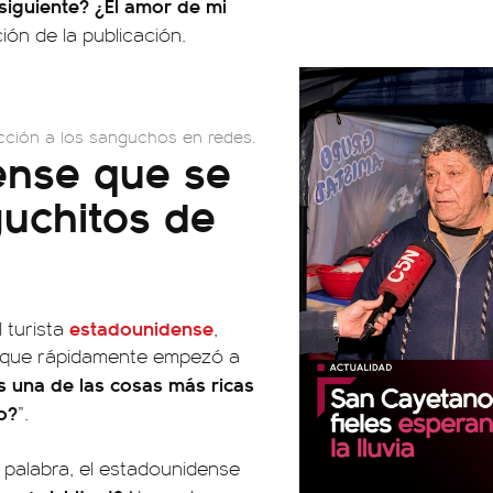
siguiente? ¿El amor de mi
ión de la publicación.
eacción a los sanguchos en redes.
ense que se
guchitos de
estadounidense
 turista
,
e que rápidamente empezó a
 una de las cosas más ricas
o?
”.
 palabra, el estadounidense