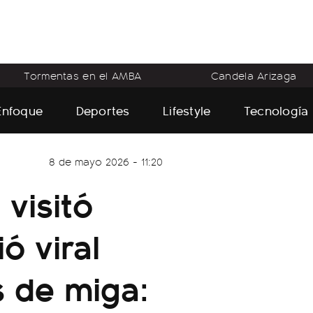
Tormentas en el AMBA
Candela Arizaga
Enfoque
Deportes
Lifestyle
Tecnología
8 de mayo 2026 - 11:20
visitó
ó viral
s de miga: