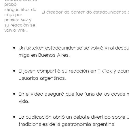
probó
sanguchitos de
El creador de contenido estadounidense s
miga por
primera vez y
su reacción se
volvió viral.
Un tiktoker estadounidense se volvió viral des
miga en Buenos Aires.
El joven compartió su reacción en TikTok y acu
usuarios argentinos.
En el video aseguró que fue “una de las cosas 
vida.
La publicación abrió un debate divertido sobre
tradicionales de la gastronomía argentina.