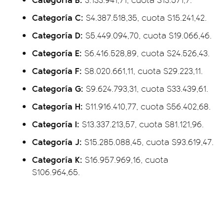
Categoría C:
$4.387.518,35, cuota $15.241,42.
Categoría D:
$5.449.094,70, cuota $19.066,46.
Categoría E:
$6.416.528,89, cuota $24.526,43.
Categoría F:
$8.020.661,11, cuota $29.223,11.
Categoría G:
$9.624.793,31, cuota $33.439,61.
Categoría H:
$11.916.410,77, cuota $56.402,68.
Categoría I:
$13.337.213,57, cuota $81.121,96.
Categoría J:
$15.285.088,45, cuota $93.619,47.
Categoría K:
$16.957.969,16, cuota
$106.964,65.