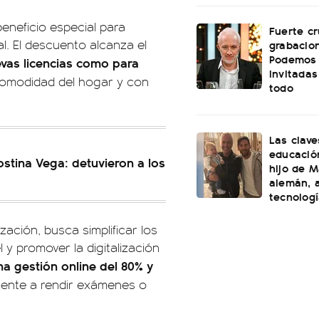
eneficio especial para
Fuerte cr
al. El descuento alcanza el
grabacio
Podemos 
uevas licencias como para
invitadas
 comodidad del hogar y con
todo
Las clave
educación
ostina Vega: detuvieron a los
hijo de M
alemán, a
tecnolog
ación, busca simplificar los
 y promover la digitalización
a gestión online del 80% y
mente a rendir exámenes o