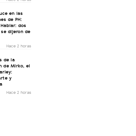
uce en las
nes de PH:
Hablar: dos
 se dijeron de
Hace 2 horas
s de la
 de Mirko, el
arley:
rte y
ía
Hace 2 horas