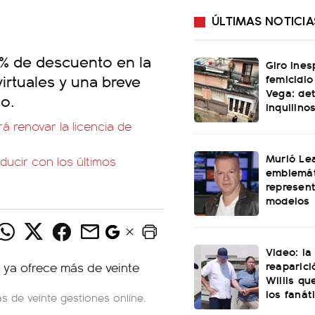
ÚLTIMAS NOTICIA
0% de descuento en la
Giro ines
virtuales y una breve
femicidio
Vega: det
so.
inquilino
 renovar la licencia de
Murió Le
ucir con los últimos
emblemát
represen
modelos
Video: l
reaparici
Willis q
los fanát
s de veinte gestiones online.