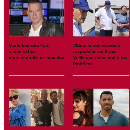
Murió Leandro Rud,
Video: la conmovedora
emblemático
reaparición de Bruce
representante de modelos
Willis que emocionó a los
fanáticos