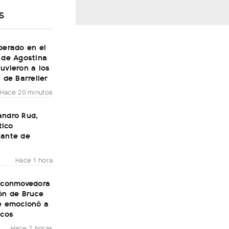
S
perado en el
 de Agostina
uvieron a los
s de Barrelier
Hace 20 minutos
andro Rud,
ico
tante de
Hace 1 hora
a conmovedora
ón de Bruce
ue emocionó a
icos
Hace 2 horas