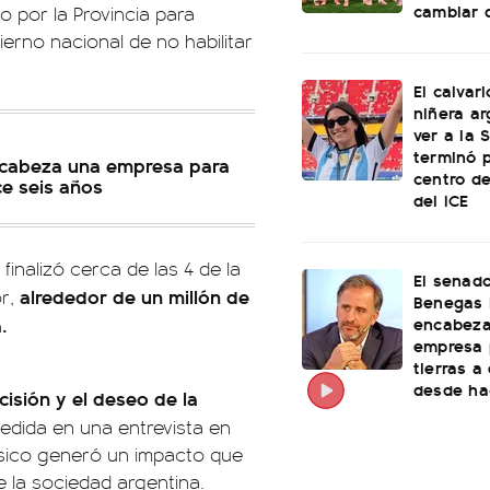
cambiar 
o por la Provincia para
erno nacional de no habilitar
El calvar
niñera ar
ver a la 
terminó 
ncabeza una empresa para
centro d
ce seis años
del ICE
inalizó cerca de las 4 de la
El senad
alrededor de un millón de
or,
Benegas 
encabeza
.
empresa 
tierras a
desde ha
isión y el deseo de la
espedida en una entrevista en
úsico generó un impacto que
 la sociedad argentina.