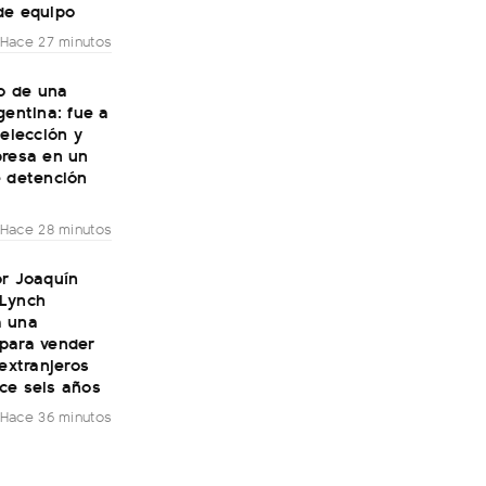
de equipo
Hace 27 minutos
io de una
gentina: fue a
Selección y
presa en un
e detención
Hace 28 minutos
or Joaquín
Lynch
 una
para vender
 extranjeros
ce seis años
Hace 36 minutos