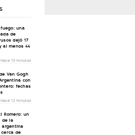
S
 fuego: una
eada de
rusos dejó 17
y al menos 44
Hace 10 minutos
 de Van Gogh
Argentina con
ntero: fechas
as
Hace 12 minutos
ti Romero: un
a de la
 argentina
 cerca de