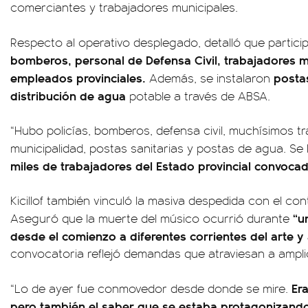
comerciantes y trabajadores municipales.
Respecto al operativo desplegado, detalló que partic
bomberos, personal de Defensa Civil, trabajadores m
empleados provinciales.
posta
Además, se instalaron
distribución de agua
potable a través de ABSA.
“Hubo policías, bomberos, defensa civil, muchísimos tr
municipalidad, postas sanitarias y postas de agua. S
miles de trabajadores del Estado provincial convoca
Kicillof también vinculó la masiva despedida con el cont
“u
Aseguró que la muerte del músico ocurrió durante
desde el comienzo a diferentes corrientes del arte y 
convocatoria reflejó demandas que atraviesan a ampli
Era
“Lo de ayer fue conmovedor desde donde se mire.
pero también el saber que se estaba protagonizando