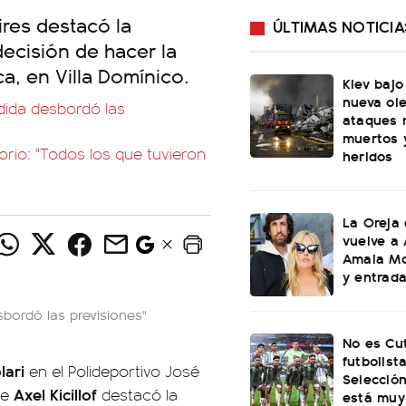
ires destacó la
ÚLTIMAS NOTICIA
decisión de hacer la
ca, en Villa Domínico.
Kiev bajo
nueva ol
pedida desbordó las
ataques 
muertos 
elorio: "Todos los que tuvieron
heridos
La Oreja
vuelve a 
Amaia Mo
y entrad
esbordó las previsiones"
No es Cu
futbolist
lari
en el Polideportivo José
Selección
Axel Kicillof
se
destacó la
está muy