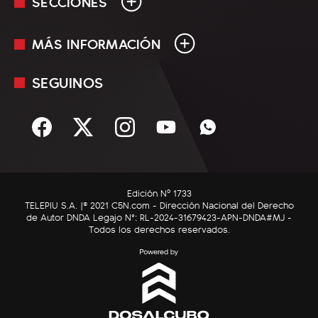
SECCIONES
MÁS INFORMACIÓN
En Vivo
Minuto Uno
SEGUINOS
Mediakit
Política
Términos y condiciones
Sociedad
Rss
Economía
Enfoque
Edición Nº 1733
C5N Autos
TELEPIU S.A. |© 2021 C5N.com - Dirección Nacional del Derecho
de Autor DNDA Legajo N°: RL-2024-31679423-APN-DNDA#MJ -
RatingCero
Todos los derechos reservados.
Deportes
Lifestyle
Astrología