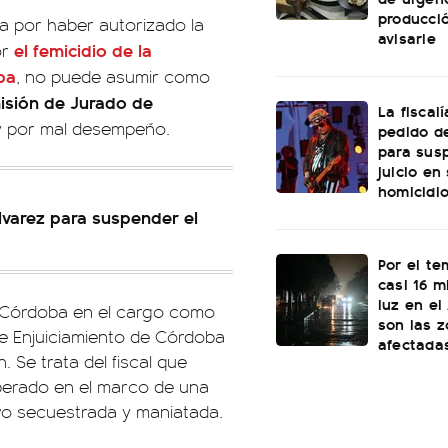
producci
pa por haber autorizado la
avisarle
el femicidio de la
or
ba
, no puede asumir como
sión de Jurado de
La fiscal
ry por mal desempeño.
pedido de
para sus
juicio en
homicidi
Álvarez para suspender el
Por el te
casi 16 mi
luz en el
e Córdoba en el cargo como
son las 
de Enjuiciamiento de Córdoba
afectada
 Se trata del fiscal que
liberado en el marco de una
uvo secuestrada y maniatada.