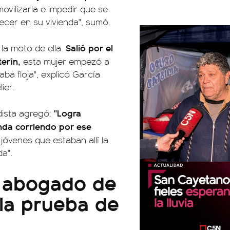
ovilizarla e impedir que se
ecer en su vivienda", sumó.
Salió por el
 la moto de ella.
terín,
esta mujer empezó a
ba floja", explicó García
ier.
"Logra
odista agregó:
ienda corriendo por ese
jóvenes que estaban allí la
a".
l abogado de
la prueba de