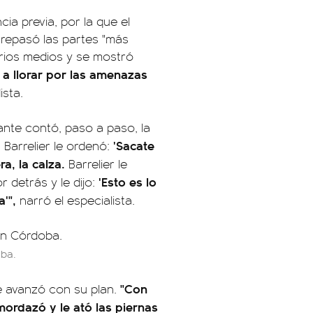
ia previa, por la que el
 repasó las partes "más
varios medios y se mostró
a llorar por las amenazas
sta.
ante contó, paso a paso, la
'Sacate
Barrelier le ordenó:
ra, la calza.
Barrelier le
'Esto es lo
detrás y le dijo:
'",
narró el especialista.
ba.
"Con
e avanzó con su plan.
mordazó y le ató las piernas