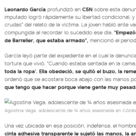
Leonardo García
C5N
profundizó en
sobre esta denunc
imputado logró rápidamente su libertad condicional, y
crudas" del relato de la víctima. La joven habló ante 
"Empezó 
compungida al recordar lo sucedido ese día.
de Barrelier, que estaba armado",
mencionó el periodi
García leyó parte del expediente en el cual la denunci
tortura que vivió. "Cuando estaba sentada en la cama, 
toda la ropa'. Ella obedeció, se quitó el buzo, la reme
ordenó que se acostara boca abajo con las manos por 
que tengo que hacer porque viene gente muy pesada
Agostina Vega, adolescente de 14 años asesinada en Córdo
Una vez ubicada en esa posición, indefensa, el hombr
cinta adhesiva transparente le sujetó las manos, la a