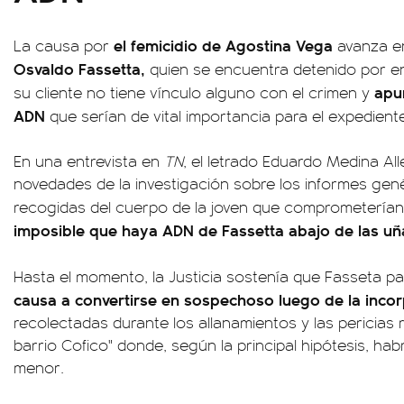
el femicidio de Agostina Vega
La causa por
avanza en
Osvaldo Fassetta,
quien se encuentra detenido por e
apu
su cliente no tiene vínculo alguno con el crimen y
ADN
que serían de vital importancia para el expedient
En una entrevista en
TN
, el letrado Eduardo Medina Al
novedades de la investigación sobre los informes ge
recogidas del cuerpo de la joven que comprometerían
imposible que haya ADN de Fassetta abajo de las uñ
Hasta el momento, la Justicia sostenía que Fasseta 
causa a convertirse en sospechoso luego de la inco
recolectadas durante los allanamientos y las pericias r
barrio Cofico" donde, según la principal hipótesis, hab
menor.