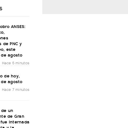
S
obro ANSES:
co,
ones
s de PNC y
o, este
7 de agosto
Hace 5 minutos
o de hoy,
7 de agosto
Hace 7 minutos
 de un
nte de Gran
fue internada
ia y la