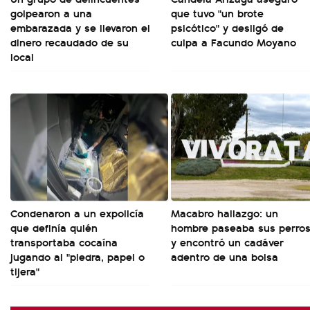
golpearon a una
que tuvo "un brote
embarazada y se llevaron el
psicótico" y desligó de
dinero recaudado de su
culpa a Facundo Moyano
local
Condenaron a un expolicía
Macabro hallazgo: un
que definía quién
hombre paseaba sus perro
transportaba cocaína
y encontró un cadáver
jugando al "piedra, papel o
adentro de una bolsa
tijera"