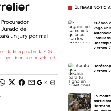
relier
ÚLTIMAS NOTICIA
 Procurador
Cuándo c
e Jurado de
Pago Úni
Asignaci
tará un jury por mal
Familiare
Desemple
viernes 
 en duda la prueba de ADN
, investigan una posible red
Horóscop
viernes 
La madre
participa
Hermano 
de urgenc