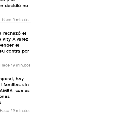
ón decidió no
Hace 9 minutos
ía rechazó el
 Pity Álvarez
pender el
 su contra por
o
Hace 19 minutos
mporal, hay
l familias sin
 AMBA: cuáles
zonas
s
Hace 29 minutos