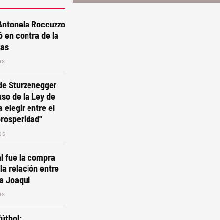
 Antonela Roccuzzo
ó en contra de la
ras
os
de Sturzenegger
aso de la Ley de
a elegir entre el
prosperidad"
os
l fue la compra
la relación entre
a Joaqui
os
fútbol: