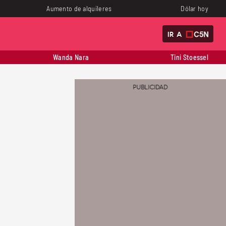
Aumento de alquileres
Dólar hoy
IR A
Wanda Nara
Tini Stoessel