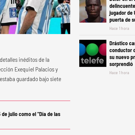
delincuente
jugador de 
puerta de s
Hace 1 hora
Drástico c
conductor d
su nuevo p
detalles inéditos de la
sorprendió
ección Exequiel Palacios y
Hace 1 hora
 estaba guardado bajo siete
 de julio como el "Día de las