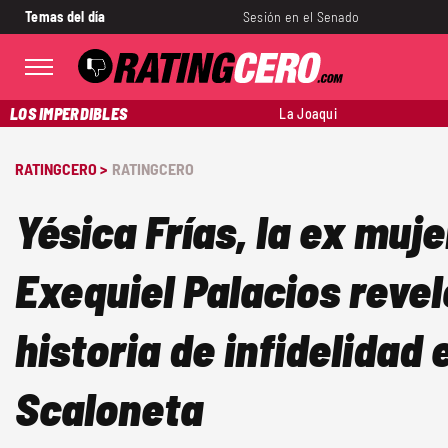
Temas del día
Sesión en el Senado
LOS IMPERDIBLES
La Joaqui
RATINGCERO >
RATINGCERO
Yésica Frías, la ex muje
Exequiel Palacios reve
historia de infidelidad 
Scaloneta