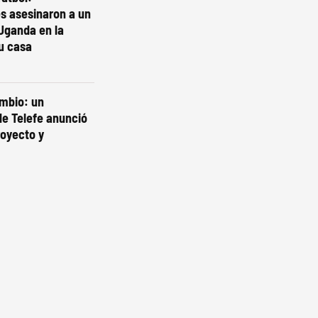
s asesinaron a un
Uganda en la
u casa
ambio: un
e Telefe anunció
royecto y