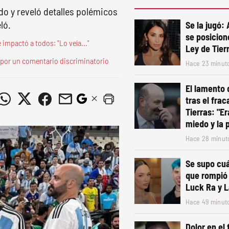
do y reveló detalles polémicos
ló.
Se la jugó:
se posicion
impactó a todos: "Lo veía..."
Ley de Tier
 por un comentario discriminatorio
Hace 23 minut
El lamento 
tras el frac
Tierras: "Er
miedo y la 
Hace 28 minut
Se supo cuá
que rompió 
Luck Ra y L
Hace 49 minut
Dolor en el 