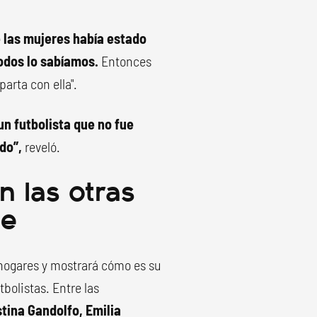
 las mujeres había estado
todos lo sabíamos.
Entonces
arta con ella".
un futbolista que no fue
rdo”,
reveló.
n las otras
ie
hogares y mostrará cómo es su
bolistas. Entre las
tina Gandolfo, Emilia