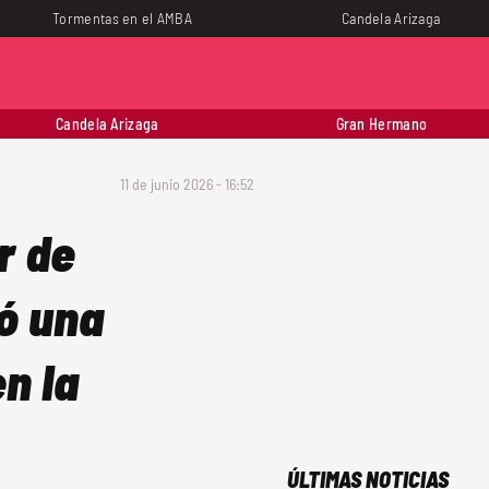
Tormentas en el AMBA
Candela Arizaga
Candela Arizaga
Gran Hermano
11 de junio 2026 - 16:52
r de
ló una
en la
ÚLTIMAS NOTICIAS