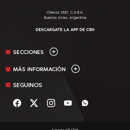
Olleros 3551, C.A.B.A.
Buenos Aires, Argentina
DESCARGATE LA APP DE C5N
SECCIONES
MÁS INFORMACIÓN
En Vivo
Minuto Uno
SEGUINOS
Mediakit
Política
Términos y condiciones
Sociedad
Rss
Economía
Enfoque
Edición Nº 1735