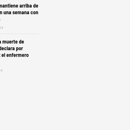
 mantiene arriba de
 en una semana con
s
os
la muerte de
declara por
 el enfermero
os