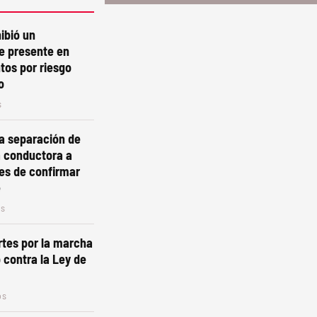
ibió un
 presente en
os por riesgo
o
s
a separación de
 conductora a
es de confirmar
e
os
tes por la marcha
 contra la Ley de
os