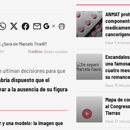
ANMAT proh
componente
medicament
cancerígen
Hace 6 minuto
li?
Redes sociales
Escandalos
una famosa
e ultiman decisiones para que
cuatro mes
su romanc
bría dispuesto que el
Hace 19 minut
ar a la ausencia de su figura
Mapa de cor
al Congreso
Tierras
Hace 37 minut
r y una modelo: la imagen que