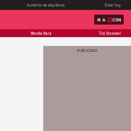
Aumento de alquileres
Dólar hoy
IR A
Wanda Nara
Tini Stoessel