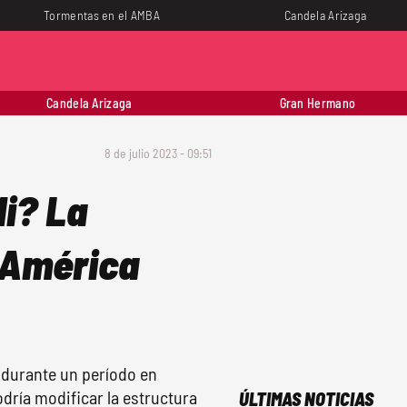
Tormentas en el AMBA
Candela Arizaga
Candela Arizaga
Gran Hermano
8 de julio 2023 - 09:51
li? La
 América
 durante un período en
odría modificar la estructura
ÚLTIMAS NOTICIAS