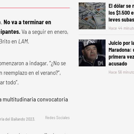
El dólar se
los $1.500
leves suba
o.
No va a terminar en
Hace 44 minut
cipantes.
Va a seguir en enero,
 Brito en
LAM.
Juicio por 
Maradona: 
primera vez
comenzaron a indagar. “¿No se
acusado
un reemplazo en el verano?”,
Hace 56 minut
ar todo”.
Redes Sociales
ria del Bailando 2023.