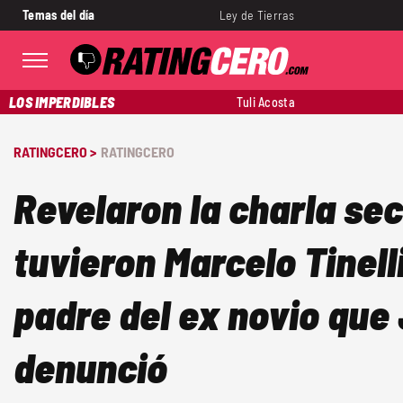
Temas del día
Ley de Tierras
LOS IMPERDIBLES
Tuli Acosta
RATINGCERO >
RATINGCERO
Revelaron la charla se
tuvieron Marcelo Tinelli
padre del ex novio que
denunció