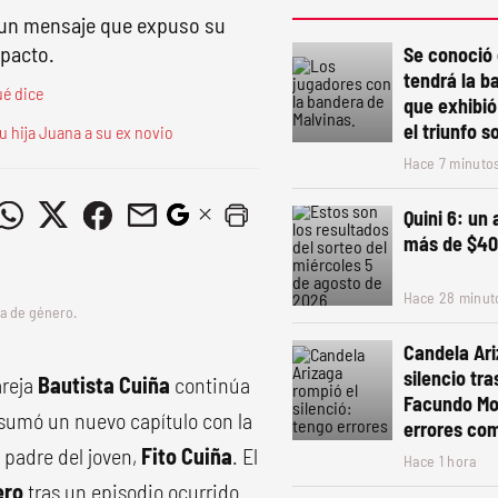
jó un mensaje que expuso su
mpacto.
Se conoció 
tendrá la b
ué dice
que exhibió
el triunfo s
su hija Juana a su ex novio
Hace 7 minuto
Quini 6: un
más de $40
Hace 28 minut
ia de género.
Candela Ari
silencio tr
areja
Bautista Cuiña
continúa
Facundo Mo
sumó un nuevo capítulo con la
errores com
l padre del joven,
Fito Cuiña
. El
Hace 1 hora
ero
tras un episodio ocurrido