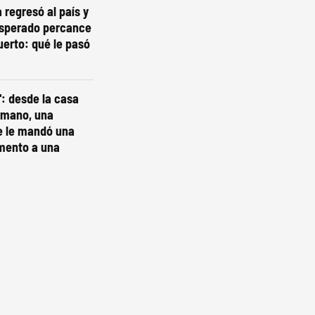
regresó al país y
esperado percance
uerto: qué le pasó
": desde la casa
rmano, una
e le mandó una
mento a una