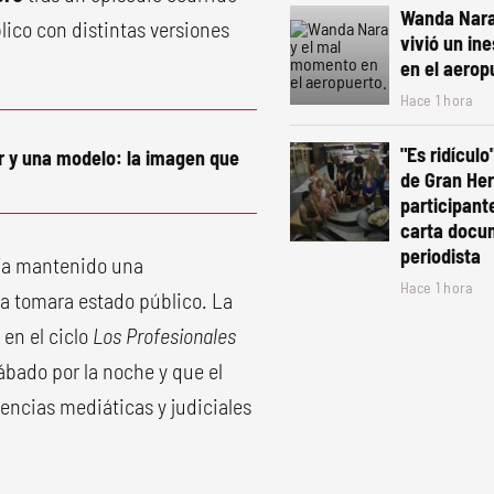
Wanda Nara 
lico con distintas versiones
vivió un in
en el aerop
Hace 1 hora
"Es ridículo
r y una modelo: la imagen que
de Gran He
participant
carta docu
periodista
ría mantenido una
Hace 1 hora
a tomara estado público. La
en el ciclo
Los Profesionales
sábado por la noche y que el
encias mediáticas y judiciales