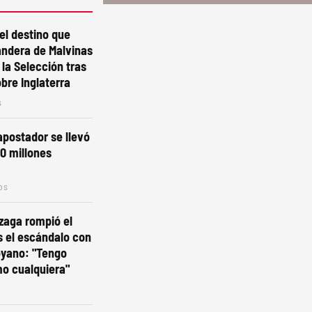
el destino que
andera de Malvinas
 la Selección tras
obre Inglaterra
s
 apostador se llevó
0 millones
os
zaga rompió el
as el escándalo con
yano: "Tengo
o cualquiera"