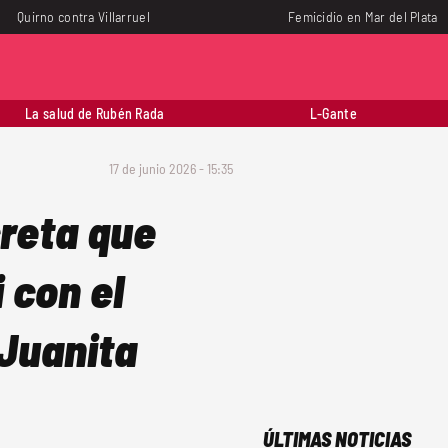
Quirno contra Villarruel
Femicidio en Mar del Plata
La salud de Rubén Rada
L-Gante
17 de junio 2026 - 15:35
creta que
 con el
 Juanita
ÚLTIMAS NOTICIAS