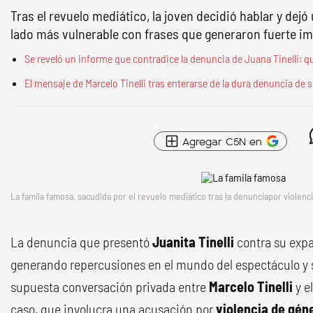
Tras el revuelo mediático, la joven decidió hablar y de
lado más vulnerable con frases que generaron fuerte i
Se reveló un informe que contradice la denuncia de Juana Tinelli: q
El mensaje de Marcelo Tinelli tras enterarse de la dura denuncia de 
Agregar C5N en
La famila famosa, sacudida por el revuelo mediático tras la denunciapor violenc
La denuncia que presentó
Juanita Tinelli
contra su exp
generando repercusiones en el mundo del espectáculo y 
supuesta conversación privada entre
Marcelo Tinelli
y e
caso, que involucra una acusación por
violencia de gén