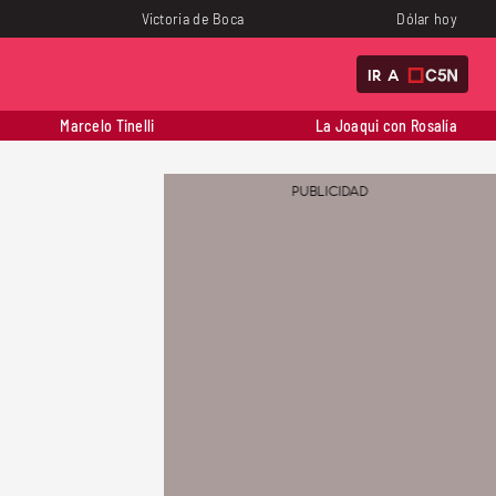
Victoria de Boca
Dólar hoy
IR A
Marcelo Tinelli
La Joaqui con Rosalía