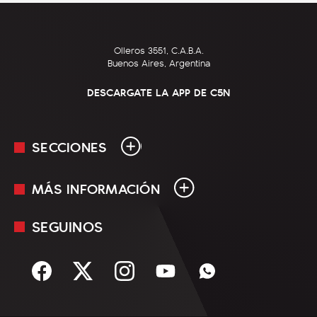
Olleros 3551, C.A.B.A.
Buenos Aires, Argentina
DESCARGATE LA APP DE C5N
SECCIONES
MÁS INFORMACIÓN
En Vivo
Minuto Uno
SEGUINOS
Mediakit
Política
Términos y condiciones
Sociedad
Rss
Economía