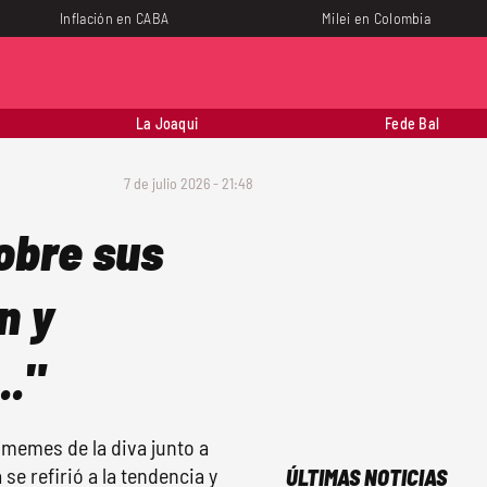
Inflación en CABA
Milei en Colombia
La Joaqui
Fede Bal
7 de julio 2026 - 21:48
obre sus
n y
.."
 memes de la diva junto a
e refirió a la tendencia y
ÚLTIMAS NOTICIAS