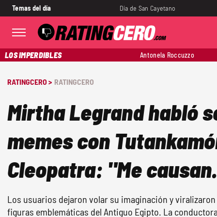
Temas del día
Día de San Cayetano
LOS IMPERDIBLES
Antonela Roccuzzo
RATINGCERO >
RATINGCERO
Mirtha Legrand habló s
memes con Tutankamó
Cleopatra: "Me causan.
Los usuarios dejaron volar su imaginación y viralizaron
figuras emblemáticas del Antiguo Egipto. La conductora s