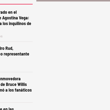
rado en el
e Agostina Vega:
 los inquilinos de
os
ro Rud,
o representante
conmovedora
 de Bruce Willis
ó a los fanáticos
e en las