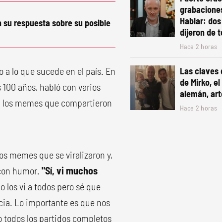
grabacione
Hablar: dos
 su respuesta sobre su posible
dijeron de 
Hace 2 horas
 a lo que sucede en el país. En
Las claves 
de Mirko, el
s 100 años, habló con varios
alemán, art
e a los memes que compartieron
Hace 2 horas
 los memes que se viralizaron y,
 con humor.
"Sí, vi muchos
o los vi a todos pero sé que
cia. Lo importante es que nos
o todos los partidos completos