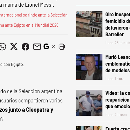
a mamá de Lionel Messi.
Giro inespe
 internacional se rinde ante la Selección
femicidio d
ina ante Egipto en el Mundial 2026
detuvieron a
Barrelier
Hace 25 minut
Murió Leand
emblemátic
de modelos
Hace 1 hora
tido de la Selección argentina
Video: la 
reaparición
 usuarios compartieron varios
que emocion
zos junto a Cleopatra y
Hace 2 horas
s?
Fuerte cruc