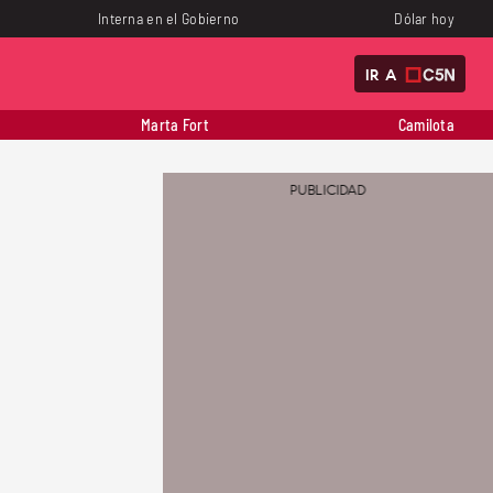
Interna en el Gobierno
Dólar hoy
IR A
Marta Fort
Camilota