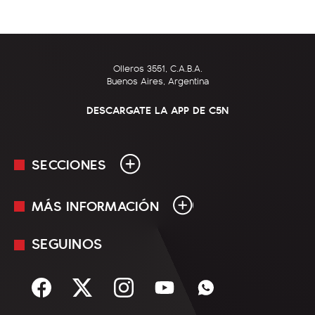
Olleros 3551, C.A.B.A.
Buenos Aires, Argentina
DESCARGATE LA APP DE C5N
SECCIONES
MÁS INFORMACIÓN
En Vivo
Minuto Uno
SEGUINOS
Mediakit
Política
Términos y condiciones
Sociedad
Rss
Economía