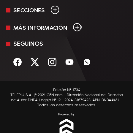
SECCIONES
MÁS INFORMACIÓN
En Vivo
Minuto Uno
SEGUINOS
Mediakit
Política
Términos y condiciones
Sociedad
Rss
Economía
Enfoque
Edición Nº 1734
C5N Autos
TELEPIU S.A. |© 2021 C5N.com - Dirección Nacional del Derecho
de Autor DNDA Legajo N°: RL-2024-31679423-APN-DNDA#MJ -
RatingCero
Todos los derechos reservados.
Deportes
Lifestyle